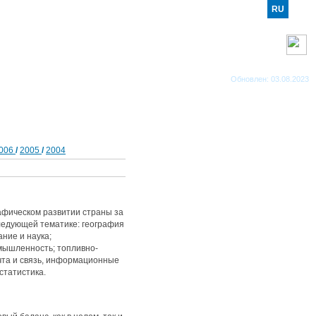
RO
RU
EN
RSS каналы
Обновлен: 03.08.2023
006
/
2005
/
2004
афическом развитии страны за
следующей тематике: география
ние и наука;
омышленность; топливно-
очта и связь, информационные
статистика.