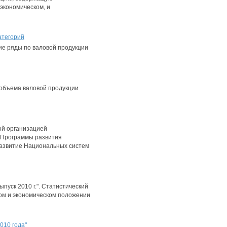
экономическом, и
атегорий
е ряды по валовой продукции
объема валовой продукции
ой организацией
 Программы развития
Развитие Национальных систем
пуск 2010 г.". Статистический
ном и экономическом положении
010 года"