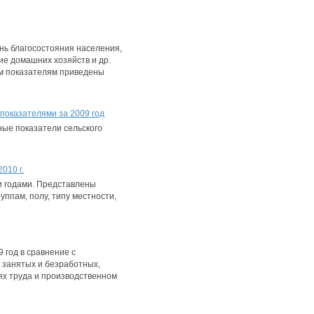
нь благосостояния населения,
ие домашних хозяйств и др.
ым показателям приведены
показателями за 2009 год
ные показатели сельского
010 г.
и годами. Представлены
ппам, полу, типу местности,
 год в сравнение с
 занятых и безработных,
ях труда и производственном