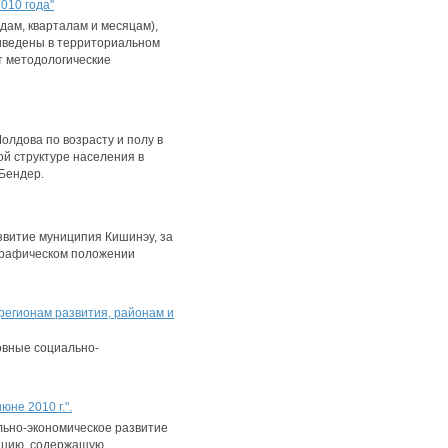
010 года"
дам, кварталам и месяцам),
иведены в территориальном
т методологические
лдова по возрасту и полу в
ой структуре населения в
Бендер.
звитие муниципия Кишинэу, за
ографическом положении
регионам развития, районам и
овные социально-
не 2010 г.".
льно-экономическое развитие
мацию, содержащую