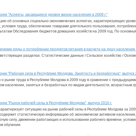
ник "Аспекты, касающиеся уровня жизни населения в 2009 г."
ию об основных социально-экономических аспектах, характеризующих урове
, условия труда, обеспечение товарами длительного пользования, потреблен
ьтатам Обследования бюджетов домашних хозяйств на 2009 год. По основн
чекие ряды о потреблении продуктов питания в расчете на душу населения 
ветствующих разделах: Статистические данные / Сельское хозяйство / Основ
ник "Рабочая сила в Республике Молдова. Занятость и безработица", выпуск 2
о рынке труда в Республике Молдова в 2009 году в сравнение с предыдущим
ом населении, занятых и безработных по видам деятельности, возрастным гру
ник "Рынок рабочей силы в Республике Молдова", выпуск 2010 г.
характеризует ситуацию на рынке рабочей силы в Республике Молдова за 2009
содержит статистическую информацию об экономически активном населении,
бочую силу, движении работающих и использовании рабочего времени, услови
м обучении.