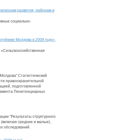
регионам развития, районам и
овные социально-
публике Молдова в 2009 году»,
и «Сельскохозяйственная
 Молдова".Статистический
сти правоохранительной
кацией, подготовленной
ртамента Пенитенциарных
ации "Результаты структурного
 (включая средние и малые),
ых обследований.