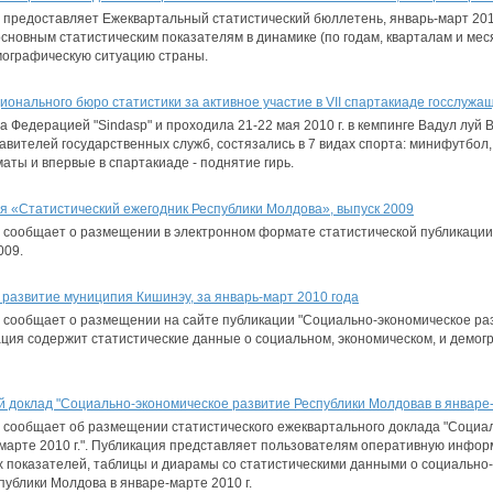
 предоставляет Ежеквартальный статистический бюллетень, январь-март 201
сновным статистическим показателям в динамике (по годам, кварталам и ме
мографическую ситуацию страны.
онального бюро статистики за активное участие в VII спартакиаде госслужа
 Федерацией "Sindasp" и проходила 21-22 мая 2010 г. в кемпинге Вадул луй
тавителей государственных служб, состязались в 7 видах спорта: минифутбол,
аты и впервые в спартакиаде - поднятие гирь.
я «Статистический ежегодник Республики Молдова», выпуск 2009
 сообщает о размещении в электронном формате статистической публикации
009.
развитие муниципия Кишинэу, за январь-март 2010 года
 сообщает о размещении на сайте публикации "Социально-экономическое ра
ация содержит статистические данные о социальном, экономическом, и демо
доклад "Социально-экономическое развитие Республики Молдовав в январе-м
 сообщает об размещении статистического ежеквартального доклада "Социа
-марте 2010 г.". Публикация представляет пользователям оперативную инф
 показателей, таблицы и диарамы со статистическими данными о социально-
ублики Молдова в январе-марте 2010 г.