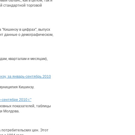
ый баланс, как в целом, так и
ой стандартной торговой
 "Кишинэу в цифрах", выпуск
жит данные о демографическом,
дам, кварталам и месяцам),
эу, за январь-сентябрь 2010
муниципия Кишинэу.
сентябре 2010 г."
овных показателей, таблицы
ки Молдова.
 потребительских цен. Этот