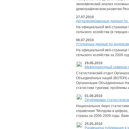
экономический анализ основных
демографическом развитии Респ
27.07.2010
Aктуализированные данные по ва
На официальной веб-странице 
сельского хозяйства (в текущих 
06.07.2010
Уточненые данные по индексам 
На официальной веб-странице 
сельского хозяйства за 2009 год
29.06.2010
Международный семинар п
Статистический отдел Организ
Объединённых наций (ВОТОН) и
Организации Объединенных Нац
статистики туризма: проблемы 
01.06.2010
Опубликован статистически
Национальное бюро статистики 
справочник "Молдова в цифрах,
страны за 2006-2009 годы. Ва
25.05.2010
Размещена публикация в э