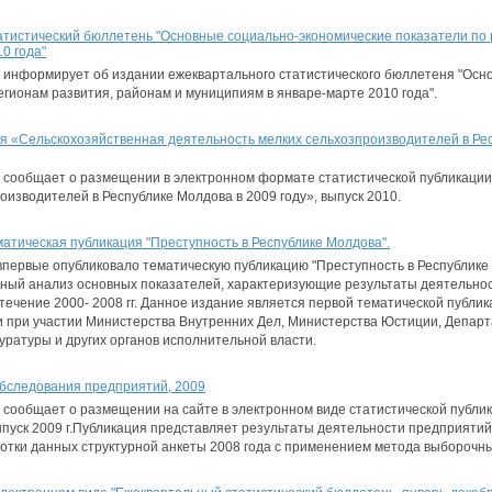
тистический бюллетень "Основные социально-экономические показатели по 
0 года"
 информирует об издании ежеквартального статистического бюллетеня "Осн
егионам развития, районам и муниципиям в январе-марте 2010 года".
я «Сельскохозяйственная деятельность мелких сельхозпроизводителей в Рес
 сообщает о размещении в электронном формате статистической публикаци
оизводителей в Республике Молдова в 2009 году», выпуск 2010.
атическая публикация "Преступность в Республике Молдова".
впервые опубликовало тематическую публикацию "Преступность в Республике
ный анализ основных показателей, характеризующие результаты деятельно
течение 2000- 2008 гг. Данное издание является первой тематической публи
 при участии Министерства Внутренних Дел, Министерства Юстиции, Депа
ратуры и других органов исполнительной власти.
обследования предприятий, 2009
сообщает о размещении на сайте в электронном виде статистической публик
пуск 2009 г.Публикация представляет результаты деятельности предприятий
отки данных структурной анкеты 2008 года с применением метода выборочн