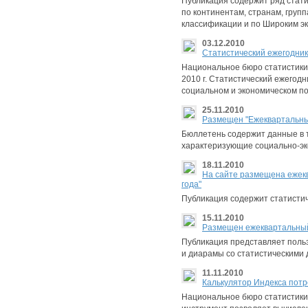
Публикация содержит ряд статис
по континентам, странам, груп
классификации и по Широким эк
03.12.2010
Статистический ежегодник 
Национальное бюро статистики 
2010 г. Статистический ежегод
социальном и экономическом по
25.11.2010
Размещен "Ежеквартальный
Бюллетень содержит данные в т
характеризующие социально-эк
18.11.2010
На сайте размещена ежекв
года"
Публикация содержит статисти
15.11.2010
Размещен ежеквартальный 
Публикация представляет поль
и диарамы со статистическими 
11.11.2010
Калькулятор Индекса потр
Национальное бюро статистики 