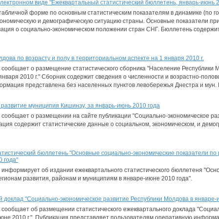
лектронном виде "Ежеквартальный статистический бюллетень, январь-июнь 2
абличной форме по основным статистическим показателям в динамике (по го
ономическую и демографическую ситуацию страны. Основные показатели пр
ация о социально-экономическом положении стран СНГ. Бюллетень содержи
ова по возрасту и полу в территориальном аспекте на 1 января 2010 г.
сообщает о размещение статистического сборника "Население Республики Мо
января 2010 г." Сборник содержит сведения о численности и возрастно-полов
ормация представлена без населенных пунктов левобережья Днестра и мун. 
развитие муниципия Кишинэу, за январь-июнь 2010 года
 сообщает о размещении на сайте публикации "Социально-экономическое ра
кация содержит статистические данные о социальном, экономическом, и дем
тистический бюллетень "Основные социально-экономические показатели по 
 года"
 информирует об издании ежеквартального статистического бюллетеня "Осн
егионам развития, районам и муниципиям в январе-июне 2010 года".
доклад "Социально-экономическое развитие Республики Молдова в январе-ию
 сообщает об размещении статистического ежеквартального доклада "Социа
июне 2010 г.". Публикация представляет пользователям оперативную инфор