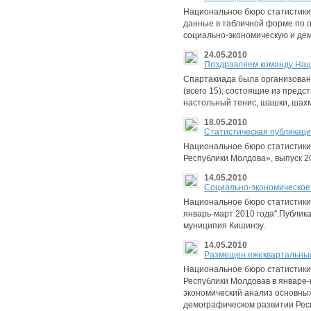
Национальное бюро статистики
данные в табличной форме по о
социально-экономическую и де
24.05.2010
Поздравляем команду Наци
Спартакиада была организована
(всего 15), состоящие из предс
настольный тенис, шашки, шахм
18.05.2010
Статистическая публикаци
Национальное бюро статистики
Республики Молдова», выпуск 2
14.05.2010
Социально-экономическое 
Национальное бюро статистики
январь-март 2010 года".Публик
муниципия Кишинэу.
14.05.2010
Размещен ежеквартальный 
Национальное бюро статистики
Республики Молдовав в январе
экономический анализ основных
демографическом развитии Респ