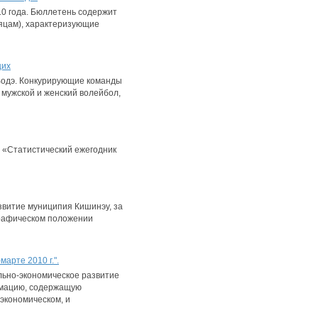
0 года. Бюллетень содержит
сяцам), характеризующие
щих
 Водэ. Конкурирующие команды
 мужской и женский волейбол,
 «Статистический ежегодник
звитие муниципия Кишинэу, за
графическом положении
арте 2010 г.".
льно-экономическое развитие
ормацию, содержащую
экономическом, и