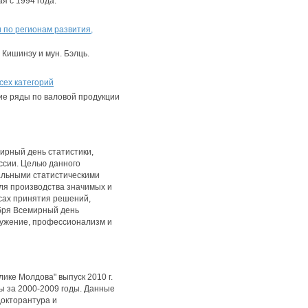
я с 1994 года.
 по регионам развития,
Кишинэу и мун. Бэлць.
сех категорий
е ряды по валовой продукции
ирный день статистики,
ссии. Целью данного
альными статистическими
ля производства значимых и
сах принятия решений,
ября Всемирный день
лужение, профессионализм и
ике Молдова" выпуск 2010 г.
ы за 2000-2009 годы. Данные
докторантура и