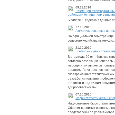
инструмент позволяет вычислен
09.11.2010
Размещен ежеквартальный 
районам и муниципиям в январе
Бюллетень содержит данные по 
27.10.2010
Aктуализированные данные 
На официальной веб-странице 
сельского хозяйства (в текущих 
21.10.2010
Всемирный день статистик
В этом году, 20 октября, все 
согласно резолюции Генерально
мероприятия является повышен
органами.Признавая основопол
своевременных статистических
разработки политики и обеспеч
статистики под общим лозунго
добросовестность».
07.10.2010
Издан статистический сбор
Национальное бюро статистики 
Сборник содержит основные ста
представлены по уровням обра