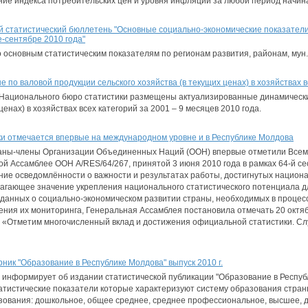
ие индекса потребительских цен и уровня инфляции за любой период начина
статистический бюллетень "Основные социально-экономические показатели
-сентябре 2010 года"
основным статистическим показателям по регионам развития, районам, мун. 
по валовой продукции сельского хозяйства (в текущих ценах) в хозяйствах в
Национального бюро статистики размещены актуализированные динамически
ценах) в хозяйствах всех категорий за 2001 – 9 месяцев 2010 года.
и отмечается впервые на международном уровне и в Республике Молдова
страны-члены Организации Объединенных Наций (ООН) впервые отметили Всем
й Ассамблее ООН A/RES/64/267, принятой 3 июня 2010 года в рамках 64-й се
ие осведомлённости о важности и результатах работы, достигнутых национ
агающее значение укрепления национального статистического потенциала д
 данных о социально-экономическом развитии страны, необходимых в процес
ения их мониторинга, Генеральная Ассамблея постановила отмечать 20 окт
м «Отметим многочисленный вклад и достижения официальной статистики. С
ник "Образование в Республике Молдова" выпуск 2010 г.
информирует об издании статистической публикации "Образование в Республ
тистические показатели которые характеризуют систему образования стран
зования: дошкольное, общее среднее, среднее профессиональное, высшее, 