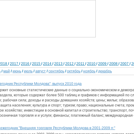
2018
/
2017
/
2016
/
2015
/
2014
/
2013
/
2012
/
2011
/
2010
/
2009
/
2008
/
2007
/
2
ь
/
май
/
июнь
/
июль
/
август
/
сентябрь
/
октябрь
/
ноябрь
/
декабрь
егодник Республики Молдова", выпуск 2010 года
ержит основные статистические данные о социально-экономическом и демогр
раздела, которые содержат более 500 таблиц и графиков с информацией по 
; рабочая сила; доходы и расходы домашних хозяйств; цены; жилье; образова
ащита населения; культура и спорт; туризм; право; национальные счета; пр
ое хозяйство; инвестиции в основной капитал и строительство; транспорт, п
 розничная торговля и и услуги; финансы; платежный баланс; международная 
ежегодник "Внешняя торговля Республики Молдова в 2001-2009 гг."