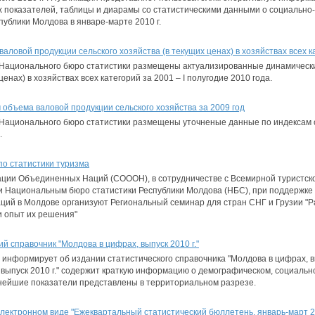
 показателей, таблицы и диарамы со статистическими данными о социально-
ублики Молдова в январе-марте 2010 г.
ловой продукции сельского хозяйства (в текущих ценах) в хозяйствах всех к
Национального бюро статистики размещены актуализированные динамически
ценах) в хозяйствах всех категорий за 2001 – I полугодие 2010 года.
объема валовой продукции сельского хозяйства за 2009 год
Национального бюро статистики размещены уточненые данные по индексам 
.
о статистики туризма
ации Объединенных Наций (СОООН), в сотрудничестве с Всемирной туристск
 Национальным бюро статистики Республики Молдова (НБС), при поддержке
ий в Молдове организуют Региональный семинар для стран СНГ и Грузии "
и опыт их решения"
й справочник "Молдова в цифрах, выпуск 2010 г."
информирует об издании статистического справочника "Молдова в цифрах, вы
 выпуск 2010 г." содержит краткую информацию о демографическом, социаль
жнейшие показатели представлены в территориальном разрезе.
лектронном виде "Ежеквартальный статистический бюллетень, январь-март 2