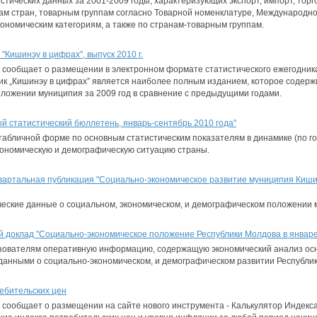
тических данных за 2001-2009 годы, характеризующих экспорт, импорт, торгов
пам стран, товарным группам согласно Товарной номенклатуре, Международн
ономическим категориям, а также по странам-товарным группам.
"Кишинэу в цифрах", выпуск 2010 г.
сообщает о размещении в электронном формате статистического ежегодника
ник „Кишинэу в цифрах” является наиболее полным изданием, которое содер
ложении муниципия за 2009 год в сравнение с предыдущими годами.
 статистический бюллетень, январь-сентябрь 2010 года"
абличной форме по основным статистическим показателям в динамике (по го
ономическую и демографическую ситуацию страны.
артальная публикация "Социально-экономическое развитие муниципия Кишин
ческие данные о социальном, экономическом, и демографическом положении 
доклад "Социально-экономическое положение Республики Молдова в январе-
зователям оперативную информацию, содержащую экономический анализ осн
данными о социально-экономическом, и демографическом развитии Республи
ебительских цен
сообщает о размещении на сайте нового инструмента - Калькулятор Индекса