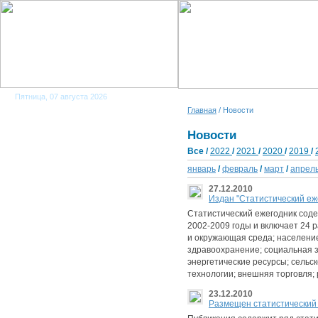
Пятница, 07 августа 2026
Главная
/ Новости
Новости
Все
/
2022
/
2021
/
2020
/
2019
/
январь
/
февраль
/
март
/
апрел
27.12.2010
Издан "Статистический еж
Статистический ежегодник сод
2002-2009 годы и включает 24 
и окружающая среда; население
здравоохранение; социальная з
энергетические ресурсы; сельск
технологии; внешняя торговля;
23.12.2010
Размещен статистический 