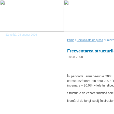
Sâmbătă, 08 august 2026
Prima
/
Comunicate de presă
/ Frecven
Frecventarea structurilo
18.08.2008
În perioada ianuarie-iunie 2008 c
corespunzătoare din anul 2007. În 
întremare – 20,0%, vilele turistice
Structurile de cazare turistică cole
Numărul de turişti sosiţi în structur