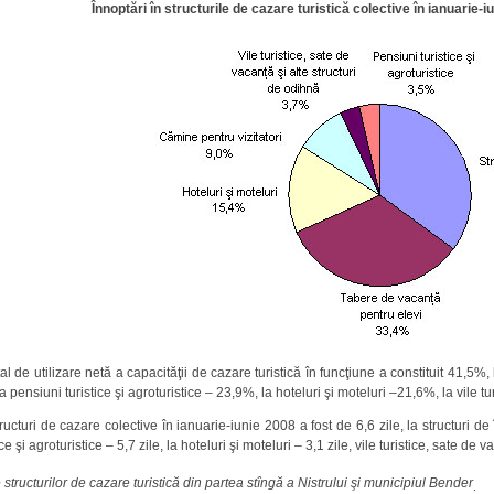
Înnoptări în structurile de cazare turistică colective în ianuarie-iu
al de utilizare netă a capacităţii de cazare turistică în funcţiune a constituit 41,5
 pensiuni turistice şi agroturistice – 23,9%, la hoteluri şi moteluri –21,6%, la vile tu
ructuri de cazare colective în ianuarie-iunie 2008 a fost de 6,6 zile, la structuri d
ice şi agroturistice – 5,7 zile, la hoteluri şi moteluri – 3,1 zile, vile turistice, sate de
 structurilor de cazare turistică din partea stîngă a Nistrului şi municipiul Bender
.