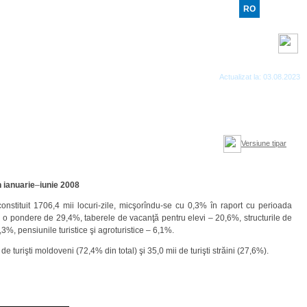
RO
RU
EN
Benzi RSS
Actualizat la: 03.08.2023
Versiune tipar
n ianuarie
–
iunie 2008
constituit 1706,4 mii locuri-zile, micşorîndu-se cu 0,3% în raport cu perioada
eau o pondere de 29,4%, taberele de vacanţă pentru elevi – 20,6%, structurile de
,3%, pensiunile turistice şi agroturistice – 6,1%.
de turişti moldoveni (72,4% din total) şi 35,0 mii de turişti străini (27,6%).