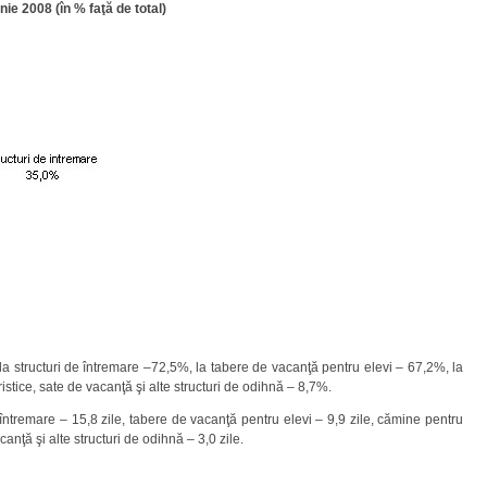
nie 2008 (în % faţă de total)
%, la structuri de întremare –72,5%, la tabere de vacanţă pentru elevi – 67,2%, la
ristice, sate de vacanţă şi alte structuri de odihnă – 8,7%.
e întremare – 15,8 zile, tabere de vacanţă pentru elevi – 9,9 zile, cămine pentru
 vacanţă şi alte structuri de odihnă – 3,0 zile.