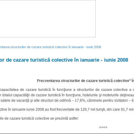
tarea structurilor de cazare turistică colective în ianuarie - iunie 2008
r de cazare turistică colective în ianuarie - iunie 2008
Frecventarea structurilor de cazare turistică colective*
î
apacitatea de cazare turistică în funcţiune a structurilor de cazare colective a 
totalul capacităţii de cazare turistică în funcţiune, hotelurile şi motelurile deţin
, satele de vacanţă şi alte structuri de odihnă – 17,6%, căminele pentru vizitatori – 6
ctive în ianuarie-iunie 2008 au fost frecventate de 126,7 mii turişti, din care 91,7 mii 
ile de cazare turistică colective se prezintă astfel:
<><>