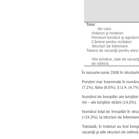
Total
din care:
Hoteluri şi moteluri
Pensiuni turistice şi agroturi
Cămine pentru vizitatori
Structuri de întremare
Tabere de vacanţă pentru elevi
Vile turistice, sate de vacanţă
de odihnă
În ianuarie-iunie 2008 în structuri
Ponderi mai însemnate în numărul to
(7,1%), Italia (6,6%), S.U.A. (4,7
Numărul de înnoptări ale turiştilor
mii – ale turiştilor străini (14,0%).
Numărul total de înnoptări în stru
(+24,3%), la structuri de întremare 
Totodată, în hoteluri au fost înre
vacanţă şi alte structuri de odihnă