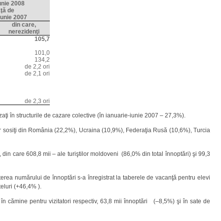
unie
2008
aţă de
iunie
2007
din care,
nerezidenţi
105,7
101,0
134,2
de 2,2 ori
de 2,1 ori
de 2,3 ori
azaţi în structurile de cazare colective (în ianuarie-iunie 2007 – 27,3%).
ştilor sosiţi din România (22,2%), Ucraina (10,9%), Federaţia Rusă (10,6%), Turcia
, din care 608,8 mii – ale turiştilor moldoveni (86,0% din total înnoptări) şi 99,3
terea numărului de înnoptări s-a înregistrat la taberele de vacanţă pentru elevi
teluri (+46,4% ).
 în cămine pentru vizitatori respectiv, 63,8 mii înnoptări (–8,5%) şi în sate de