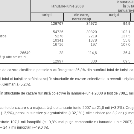
Ianuarie-i
Ianuarie-iunie
200
8
în % f
ianuarie-
turişti
din care,
turişti
nerezidenţi
126707
34972
94,9
54726
30820
102,1
stice
5278
2219
137,5
10341
1378
55,8
16716
197
107,0
26649
28
114,6
36,4
 şi alte structuri
12997
330
69,5
le de cazare clasificate pe stele s-au înregistrat 35,8% din numărul total de turişti c
tal al turiştilor străini cazaţi în structurile de cazare colective le-a revenit turi
%), Germania (5,2%).
 în structurile de cazare turistică colective în ianuarie-iunie 2008 a fost de 708,1 mii
cturile de cazare s-a majorat faţă de ianuarie-iunie 2007 cu 21,8 mii (+3,2%). Creş
(+3,9%), pensiuni turistice şi agroturistice (+32,1% ), vile turistice (de 3,2 ori) şi mo
gistrate 107,1 mii înnoptări (cu 9,8% mai puţin comparativ cu ianuarie-iunie 2007),
 – 24,7 mii înnoptări (–49,0 %).