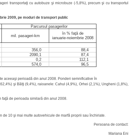
eri transportaţi cu autobuze şi microbuze (-5,8%), precum şi cu transportul
brie 2009, pe moduri de transport public
Parcursul pasagerilor
în % faţă de
mil. pasageri-km
ianuarie-noiembrie 2008
356,0
88,4
2090,1
87,4
0,2
112,1
574,0
96,5
 de aceeaşi perioadă din anul 2008. Ponderi semnificative în
 (62,4%) şi Bălţi (9,4%), raioanele: Cahul (4,9%), Orhei (2,1%), Ungheni (1,8%),
n faţă de perioada similară din anul 2008.
pun de 10 şi mai multe autovehicule de marfă proprii sau închiriate.
Persoana de contact:
Mariana Eni