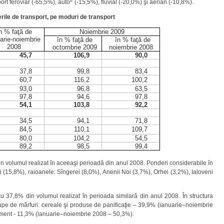
port feroviar (-65,5%), auto
(-15,5%), fluvial (-20,0%) şi aerian (-10,8%).
erile de transport, pe moduri de transport
n % faţă de
Noiembrie 2009
arie-noiembrie
în % faţă de
în % faţă de
2008
octombrie 2009
noiembrie 2008
45,7
106,9
90,0
37,8
99,8
83,4
60,7
116,2
100,2
93,0
96,8
63,5
97,8
94,6
97,8
54,1
103,8
92,2
34,5
94,1
71,8
84,5
110,1
109,7
80,0
104,2
54,5
89,2
98,5
99,4
in volumul realizat în aceeaşi perioadă din anul 2008. Ponderi considerabile în
ţi (15,8%), raioanele: Sîngerei (8,0%), Anenii Noi (3,7%), Orhei (3,2%), Ialoveni
u 37,8% din volumul realizat în perioada similară din anul 2008. În structura
grupe de mărfuri: cereale şi produse de panificaţie – 39,9% (ianuarie–noiembrie
ciment - 11,3% (ianuarie–noiembrie 2008 – 50,3%).