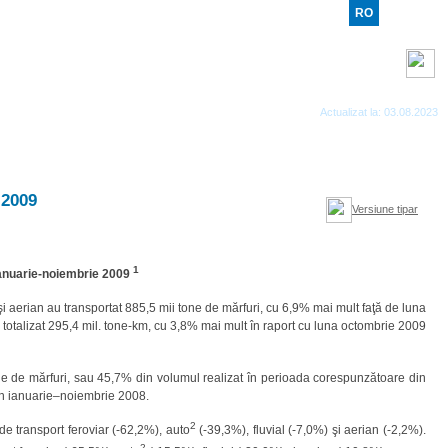
RO
RU
EN
Benzi RSS
Actualizat la: 03.08.2023
 2009
Versiune tipar
1
ianuarie-noiembrie 2009
l şi aerian au transportat 885,5 mii tone de mărfuri, cu 6,9% mai mult faţă de luna
totalizat 295,4 mil. tone-km, cu 3,8% mai mult în raport cu luna octombrie 2009
tone de mărfuri, sau 45,7% din volumul realizat în perioada corespunzătoare din
 în ianuarie–noiembrie 2008.
2
de transport feroviar (-62,2%), auto
(-39,3%), fluvial (-7,0%) şi aerian (-2,2%).
2