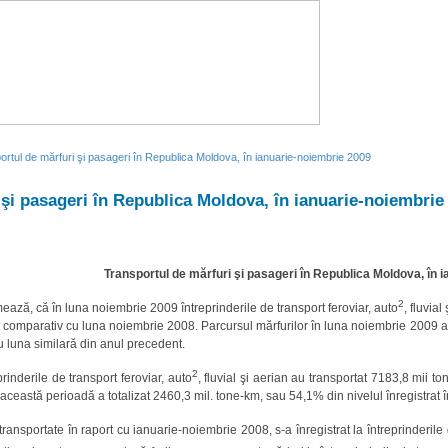
ortul de mărfuri şi pasageri în Republica Moldova, în ianuarie-noiembrie 2009
 şi pasageri în Republica Moldova, în ianuarie-noiembrie
Transportul de mărfuri şi pasageri în Republica Moldova, în 
2
mează, că în luna noiembrie 2009 întreprinderile de transport feroviar, auto
, fluvia
 comparativ cu luna noiembrie 2008. Parcursul mărfurilor în luna noiembrie 2009 a 
u luna similară din anul precedent.
2
inderile de transport feroviar, auto
, fluvial şi aerian au transportat 7183,8 mii 
 această perioadă a totalizat 2460,3 mil. tone-km, sau 54,1% din nivelul înregistrat
ansportate în raport cu ianuarie-noiembrie 2008, s-a înregistrat la întreprinderile 