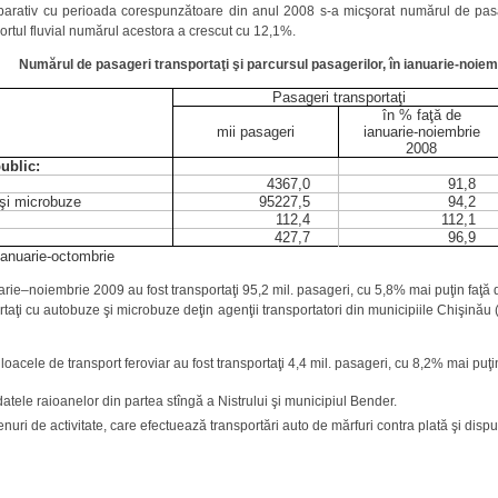
arativ cu perioada corespunzătoare din anul 2008 s-a micşorat numărul de pasag
portul fluvial numărul acestora a crescut cu 12,1%.
Numărul de pasageri transportaţi şi parcursul pasagerilor, în ianuarie-noiem
Pasageri transportaţi
în % faţă de
mii pasageri
ianuarie-noiembrie
2008
ublic:
4367,0
91,8
şi microbuze
95227,5
94,2
112,4
112,1
427,7
96,9
ianuarie-octombrie
rie–noiembrie 2009 au fost transportaţi 95,2 mil. pasageri, cu 5,8% mai puţin faţă
taţi cu autobuze şi microbuze deţin agenţii transportatori din municipiile Chişinău
oacele de transport feroviar au fost transportaţi 4,4 mil. pasageri, cu 8,2% mai puţi
atele raioanelor din partea stîngă a Nistrului şi municipiul Bender.
genuri de activitate, care efectuează transportări auto de mărfuri contra plată şi dis