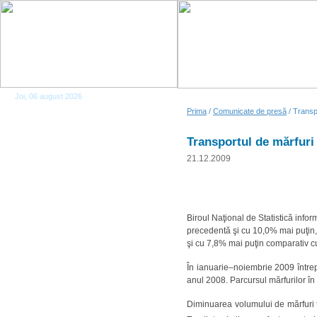
Joi, 06 august 2026
Prima
/
Comunicate de presă
/ Transp
Transportul de mărfuri
21.12.2009
Biroul Naţional de Statistică infor
precedentă şi cu 10,0% mai puţin,
şi cu 7,8% mai puţin comparativ c
În ianuarie–noiembrie 2009 întrepr
anul 2008. Parcursul mărfurilor în
Diminuarea volumului de mărfuri tr