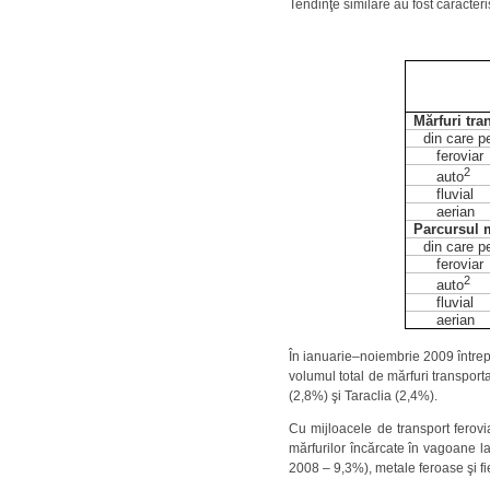
Tendinţe similare au fost caracteri
Mărfuri tra
din care p
feroviar
2
auto
fluvial
aerian
Parcursul m
din care p
feroviar
2
auto
fluvial
aerian
În ianuarie–noiembrie 2009 întrep
volumul total de mărfuri transport
(2,8%) şi Taraclia (2,4%).
Cu mijloacele de transport ferovi
mărfurilor încărcate în vagoane la
2008 – 9,3%), metale feroase şi f