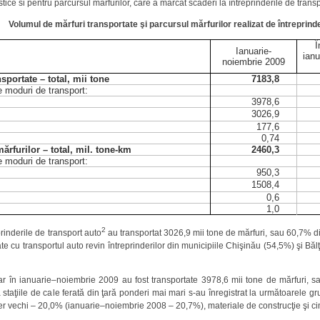
stice si pentru parcursul mărfurilor, care a marcat scăderi la întreprinderile de trans
Volumul de mărfuri transportate şi parcursul mărfurilor realizat de întreprind
Î
Ianuarie-
ianu
noiembrie 2009
nsportate – total, mii tone
7183,8
e moduri de transport:
3978,6
3026,9
177,6
0,74
ărfurilor – total, mil. tone-km
2460,3
e moduri de transport:
950,3
1508,4
0,6
1,0
2
rinderile de transport auto
au transportat 3026,9 mii tone de mărfuri, sau 60,7% d
ate cu transportul auto revin întreprinderilor din municipiile Chişinău (54,5%) şi Băl
ar în ianuarie–noiembrie 2009 au fost transportate 3978,6 mii tone de mărfuri, sa
 staţiile de cale ferată din ţară ponderi mai mari s-au înregistrat la următoarele 
ier vechi – 20,0% (ianuarie–noiembrie 2008 – 20,7%), materiale de construcţie şi 