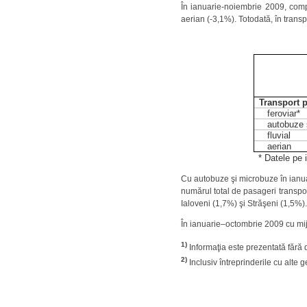
În ianuarie-noiembrie 2009, comp
aerian (-3,1%). Totodată, în trans
Transport p
feroviar*
autobuze 
fluvial
aerian
* Datele pe 
Cu autobuze şi microbuze în ianua
numărul total de pasageri transpor
Ialoveni (1,7%) şi Străşeni (1,5%).
În ianuarie–octombrie 2009 cu mijl
1)
Informaţia este prezentată fără d
2)
Inclusiv întreprinderile cu alte 