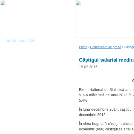
Joi, 06 august 2026
Prima
/
Comunicate de presă
/ Câştig
Câştigul salarial mediu
19.02.2015
C
Biroul Naţional de Statistică anun
si s-a mărit faţă de anul 2013 în 
5,4%.
În luna decembrie 2014, câştigul 
decembrie 2013.
În sfera bugetară câştigul salari
economic (real) câştigul salarial 