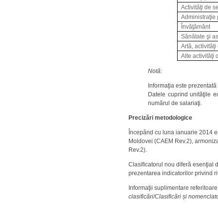
Activităţi de s
Administraţie 
Învăţământ
Sănătate şi as
Artă, activită
Alte activităţi 
Notă:
Informaţia este prezentată 
Datele cuprind unităţile ec
numărul de salariaţi.
Precizări metodologice
Începând cu luna ianuarie 2014 es
Moldovei (CAEM Rev.2), armoniza
Rev.2).
Clasificatorul nou diferă esenţia
prezentarea indicatorilor privind ri
Informaţii suplimentare referitoa
clasificări/Clasificări și nomenclat