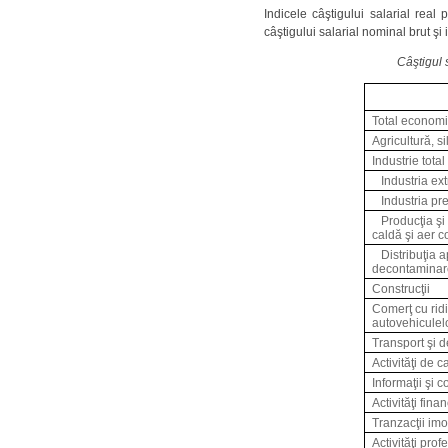
Indicele câştigului salarial rea
câştigului salarial nominal brut şi
Câştigul 
Total econom
Agricultură, si
Industrie total
Industria ext
Industria pr
Producţia şi
caldă şi aer c
Distribuţia a
decontaminar
Construcţii
Comerţ cu ridi
autovehiculelo
Transport şi d
Activităţi de 
Informaţii şi 
Activităţi fina
Tranzacţii imo
Activităţi prof