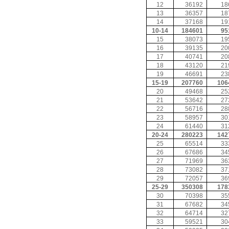
12
36192
18
13
36357
18
14
37168
19
10-14
184601
95
15
38073
19
16
39135
20
17
40741
20
18
43120
21
19
46691
23
15-19
207760
106
20
49468
25
21
53642
27
22
56716
28
23
58957
30
24
61440
31
20-24
280223
142
25
65514
33
26
67686
34
27
71969
36
28
73082
37
29
72057
36
25-29
350308
178
30
70398
35
31
67682
34
32
64714
32
33
59521
30