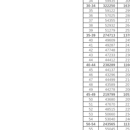
34
59935
30
30-34
322250
163
35
59122
29
36
57025
28
37
54355
27
38
52932
26
39
51279
25
35-39
274713
137
40
49609
24
41
49287
24
42
47748
23
43
47233
23
44
44412
21
40-44
238289
116
45
44137
21
46
43296
20
47
44499
21
48
43589
20
49
44278
20
45-49
219799
105
50
43680
20
51
47670
22
52
48515
22
53
50660
23
54
53040
24
50-54
243565
113
55
55045
25