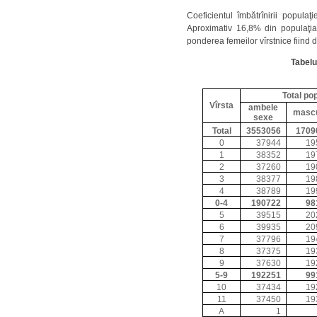
Coeficientul îmbătrînirii popula
Aproximativ 16,8% din populaţia 
ponderea femeilor vîrstnice fiind 
Tabelul
Total pop
Vîrsta
ambele
mascu
sexe
Total
3553056
1709
0
37944
19
1
38352
19
2
37260
19
3
38377
19
4
38789
19
0-4
190722
98
5
39515
20
6
39935
20
7
37796
19
8
37375
19
9
37630
19
5-9
192251
99
10
37434
19
11
37450
19
A
1