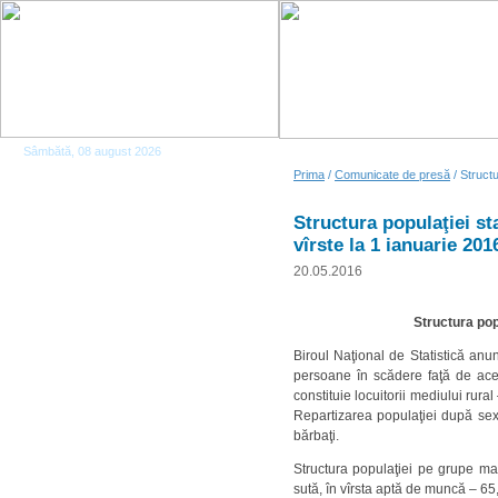
Sâmbătă, 08 august 2026
Prima
/
Comunicate de presă
/ Structu
Structura populaţiei st
vîrste la 1 ianuarie 201
20.05.2016
Structura pop
Biroul Naţional de Statistică anu
persoane în scădere faţă de ace
constituie locuitorii mediului ru
Repartizarea populaţiei după sex
bărbaţi.
Structura populaţiei pe grupe ma
sută, în vîrsta aptă de muncă – 65,