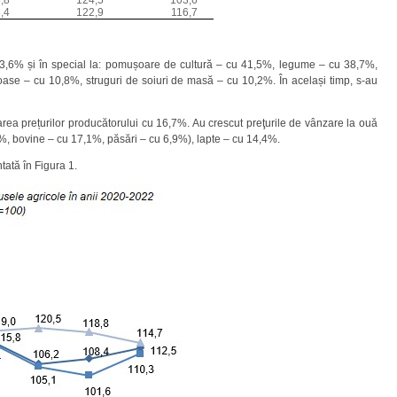
,4
122,9
116,7
 3,6% și în special la: pomușoare de cultură – cu 41,5%, legume – cu 38,7%,
oase – cu 10,8%, struguri de soiuri de masă – cu 10,2%. În același timp, s-au
area prețurilor producătorului cu 16,7%. Au crescut preţurile de vânzare la ouă
8%, bovine – cu 17,1%, păsări – cu 6,9%), lapte – cu 14,4%.
tată în Figura 1.