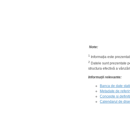
Note:
1
Informația este prezentat
2
Datele sunt prezentate pe
structura efectivă a vânzăr
Informații relevante:
Banca de date statis
Metadate de referin
Concepte şi definiţii
Calendarul de disem