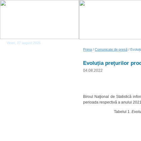
Vineri, 07 august 2026
Prima
/
Comunicate de presă
/ Evoluți
Evoluția preţurilor pro
04.08.2022
Biroul Naţional de Statistică in
perioada respectivă a anului 202
Tabelul 1.
Evolu