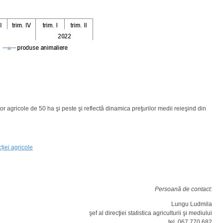
or agricole de 50 ha şi peste şi reflectă dinamica preţurilor medii reieşind din
ției agricole
Persoană de contact:
Lungu Ludmila
şef al direcţiei statistica agriculturii şi mediului
tel. 067 770 682