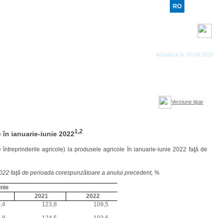
RO
RU
EN
Benzi RSS
Actualizat la: 03.08.2023
Versiune tipar
1,2
 în ianuarie-iunie 2022
întreprinderile agricole) la produsele agricole în ianuarie-iunie 2022 faţă de
22 faţă de perioada corespunzătoare a anului precedent, %
unie
2021
2022
,4
123,8
109,5
,8
124,5
103,6