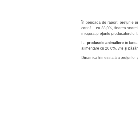
În perioada de raport, preţurile 
cartofi – cu 38,0%, floarea-soar
micșorat preţurile producătorulu
La
produsele animaliere
în ianua
alimentare cu 26,0%, vite și păsăr
Dinamica trimestrială a preţurilor