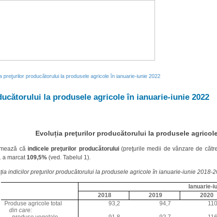
a preţurilor producătorului la produsele agricole în ianuarie-iunie 2022
ducătorului la produsele agricole în ianuarie-iunie 2022
Evoluția preţurilor producătorului la produsele agricole
formează că
indicele preţurilor producătorului
(preţurile medii de vânzare de către 
1 a marcat
109,5%
(ved. Tabelul 1).
ția indicilor preţurilor producătorului la produsele agricole în
ianuarie-
iunie
2018-20
Ianuarie-i
2018
2019
2020
Produse agricole total
93,2
94,7
110
din care:
produse vegetale
91,8
92,7
116