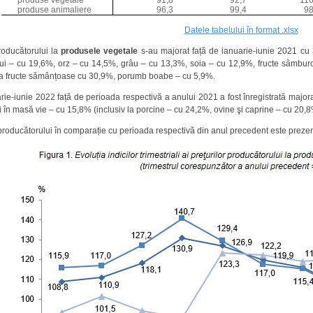
produse animaliere
96,3
99,4
98
Datele tabelului în format .xlsx
producătorului la
produsele vegetale
s-au majorat față de ianuarie-iunie 2021 cu
elui – cu 19,6%, orz – cu 14,5%, grâu – cu 13,3%, soia – cu 12,9%, fructe sâmbur
i la fructe sămânțoase cu 30,9%, porumb boabe – cu 5,9%.
rie-iunie 2022 față de perioada respectivă a anului 2021 a fost înregistrată major
i în masă vie – cu 15,8% (inclusiv la porcine – cu 24,2%, ovine şi caprine – cu 20,
 producătorului în comparație cu perioada respectivă din anul precedent este prezen