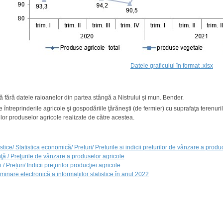
Datele graficului în format .xlsx
ă fără datele raioanelor din partea stângă a Nistrului și mun. Bender.
 întreprinderile agricole şi gospodăriile ţărăneşti (de fermier) cu suprafaţa terenuril
ilor produselor agricole realizate de către acestea.
tice/ Statistica economică/ Prețuri/ Preturile si indicii preturilor de vânzare a produc
ţă / Preţurile de vânzare a produselor agricole
 / Prețuri/ Indicii preţurilor producţiei agricole
inare electronică a informațiilor statistice în anul 2022