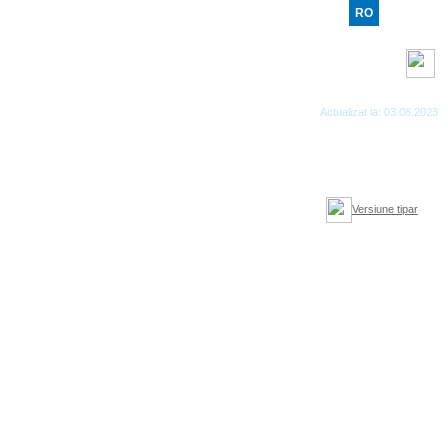
RO
RU
EN
Benzi RSS
Actualizat la: 03.08.2023
Versiune tipar