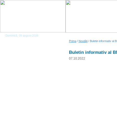
Duminică, 09 august 2026
Prima
/
Noutăţi
/ Buletin informativ al 
Buletin informativ al B
07.10.2022