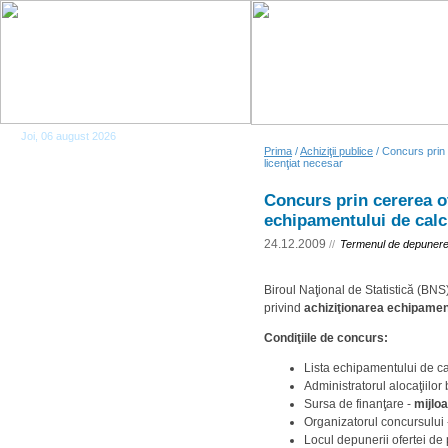
Joi, 06 august 2026
Prima
/
Achiziţii publice
/ Concurs prin 
licenţiat necesar
Concurs prin cererea of
echipamentului de calcu
24.12.2009
//
Termenul de depunere 
Biroul Naţional de Statistică (BN
privind
achiziţionarea echipamentu
Condiţiile de concurs:
Lista echipamentului de cal
Administratorul alocaţiilor
Sursa de finanţare -
mijlo
Organizatorul concursului
Locul depunerii ofertei de 