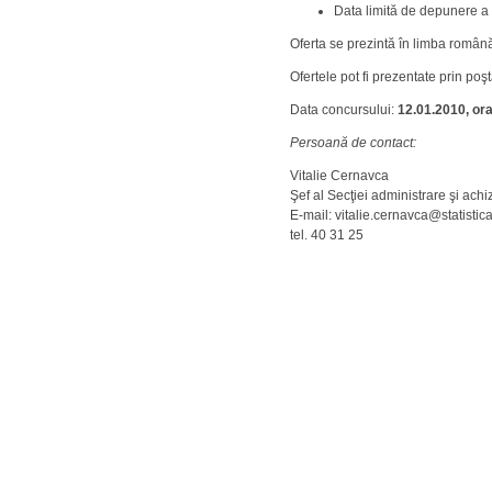
Data limită de depunere a o
Oferta se prezintă în limba română,
Ofertele pot fi prezentate prin poş
Data concursului:
12.01.2010, ora
Persoană de contact:
Vitalie Cernavca
Şef al Secţiei administrare şi achizi
E-mail: vitalie.cernavca@statistic
tel. 40 31 25