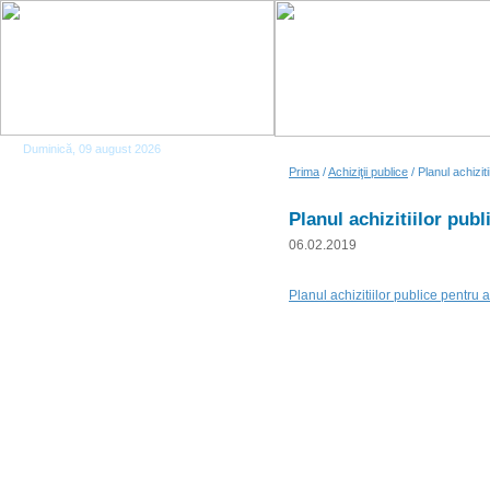
Duminică, 09 august 2026
Prima
/
Achiziţii publice
/ Planul achizit
Planul achizitiilor pub
06.02.2019
Planul achizitiilor publice pentru