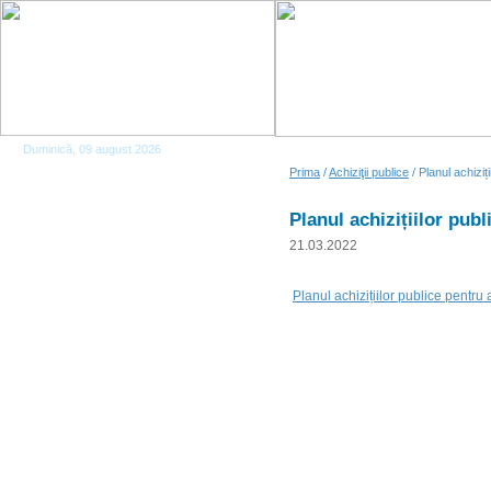
Duminică, 09 august 2026
Prima
/
Achiziţii publice
/ Planul achiziț
Planul achizițiilor pub
21.03.2022
Planul achizițiilor publice pentru