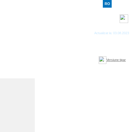
RO
RU
EN
Benzi RSS
Actualizat la: 03.08.2023
Versiune tipar