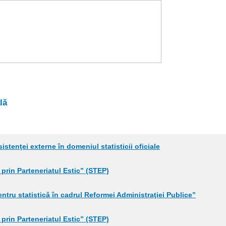
lă
sistenţei externe în domeniul statisticii oficiale
i prin Parteneriatul Estic” (STEP)
entru statistică în cadrul Reformei Administraţiei Publice”
i prin Parteneriatul Estic” (STEP)