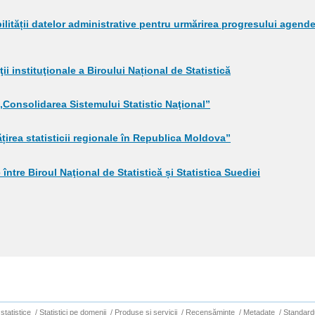
ilității datelor administrative pentru urmărirea progresului agende
ii instituţionale a Biroului Național de Statistică
Consolidarea Sistemului Statistic Naţional”
țirea statisticii regionale în Republica Moldova”
între Biroul Naţional de Statistică și Statistica Suediei
statistice
/
Statistici pe domenii
/
Produse şi servicii
/
Recensăminte
/
Metadate
/
Standard