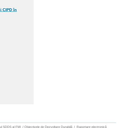
i CIPD în
ul SDDS al FMI
/
Obiectivele de Dezvoltare Durabilă
/
Raportare electronică