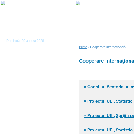
Duminică, 09 august 2026
Prima
/ Cooperare internaţională
Cooperare internaţiona
« Consiliul Sectorial al a
« Proiectul UE „Statistic
« Proiectul UE „Sprijin p
« Proiectul UE „Statistic