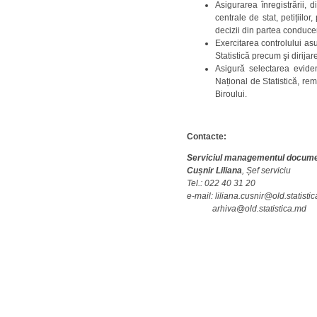
Asigurarea înregistrării, 
centrale de stat, petițiilo
decizii din partea conducer
Exercitarea controlului asup
Statistică precum şi dirijar
Asigură selectarea evidenț
Național de Statistică, rem
Biroului.
Contacte:
Serviciul managementul docume
Cușnir Liliana
,
Șef serviciu
Tel.: 022 40 31 20
e-mail: liliana.cusnir@old.statisti
arhiva@old.statistica.md