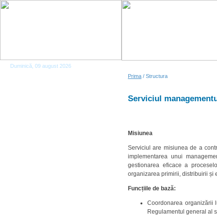
Duminică, 09 august 2026
Prima
/ Structura
Serviciul management
Misiunea
Serviciul are misiunea de a contri
implementarea unui management 
gestionarea eficace a proceselo
organizarea primirii, distribuirii ș
Funcțiile de bază:
Coordonarea organizării lu
Regulamentul general al si