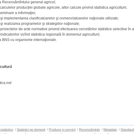
a Recensămîntului general agricol;
alculelor producției globale agricole, altor calcule privind statistica agriculturii;
seminare a informaţiei;
şi implementarea clasificatoarelor şi nomenclatoarelor naţionale utilizate;
şi realizarea programelor şi strategiilor naţionale;
proiectelor de acte normative privind efectuarea cercetărilor statistice selective în a
ndicatorilor vizînd statistica regională în domeniul agriculturii;
ea BNS cu organisme internaţionale.
icultură
stica.md
statistice
/
Statistici pe domenii
/
Produse şi servicii
/
Recensăminte
/
Metadate
/
Standard