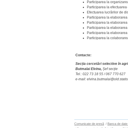
Participarea la organizare
Participarea la efectuarea c
Efectuarea lucrărilor de di
Participarea la elaborarea 
Participarea la elaborarea 
Participarea la elaborarea 
Participarea la elaborarea i
Participarea la colaborar
Contacte:
Secția cercetări selective în agr
Butmalai Elvina,
Șef secție
Tel.: 022 73 18 55 /
067 770 627
e-mail: elvina.butmalai@old.stati
Comunicate de presă
/
Banca de date 