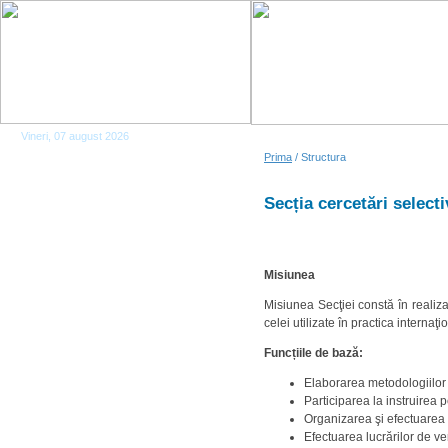
Vineri, 07 august 2026
Prima
/ Structura
Secția cercetări selecti
Misiunea
Misiunea Secţiei constă în realiza
celei utilizate în practica internaţ
Funcțiile de bază:
Elaborarea metodologiilor ce
Participarea la instruirea 
Organizarea şi efectuarea c
Efectuarea lucrărilor de ver