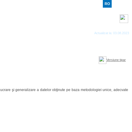
RO
RU
EN
Benzi RSS
Actualizat la: 03.08.2023
Versiune tipar
relucrare şi generalizare a datelor obţinute pe baza metodologiei unice, adecvate