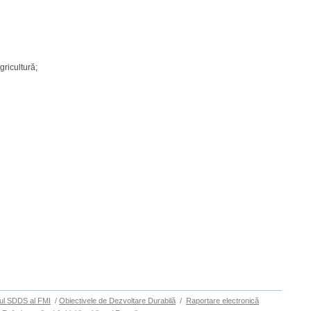
gricultură;
ul SDDS al FMI
/
Obiectivele de Dezvoltare Durabilă
/
Raportare electronică
Sus