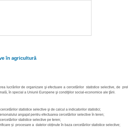
ve în agricultură
rea lucrărilor de organizare şi efectuare a cercetărilor statistice selective, de p
ională, în special a Uniunii Europene şi condiţiilor social-economice ale ţării.
rcetărilor statistice selective şi de calcul a indicatorilor statistici;
personalului angajat pentru efectuarea cercetărilor selective în teren;
ercetărilor statistice selective pe teren;
ificare și procesare a datelor obținute în baza cercetărilor statistice selective;