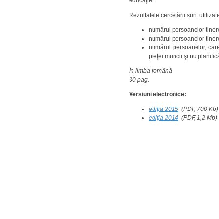
educaţie.
Rezultatele cercetării sunt utilizat
numărul persoanelor tinere,
numărul persoanelor tinere,
numărul persoanelor, care 
pieţei muncii şi nu planific
În limba română
30 pag.
Versiuni electronice:
ediţia 2015
(PDF, 700 Kb)
ediţia 2014
(PDF, 1,2 Mb)