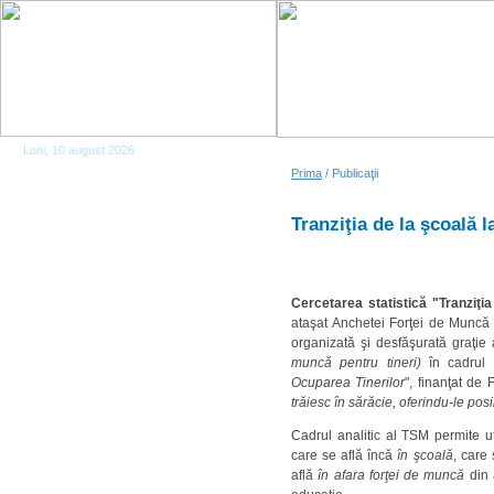
Luni, 10 august 2026
Prima
/ Publicaţii
Tranziţia de la şcoală 
Cercetarea statistică "Tranziţi
ataşat Anchetei Forţei de Muncă 
organizată şi desfăşurată graţie 
muncă pentru tineri)
în cadrul P
Ocuparea Tinerilor
", finanţat de
trăiesc în sărăcie, oferindu-le posib
Cadrul analitic al TSM permite util
care se află încă
în şcoală
, care
află
în afara forţei de muncă
din 