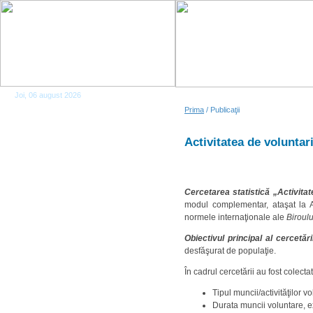
Joi, 06 august 2026
Prima
/ Publicaţii
Activitatea de voluntar
Cercetarea statistică „Activitat
modul complementar, ataşat la A
normele internaţionale ale
Biroulu
Obiectivul principal
al cercetări
desfăşurat de populaţie.
În cadrul cercetării au fost colecta
Tipul muncii/activităţilor v
Durata muncii voluntare, ex