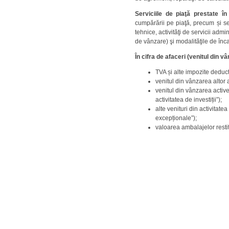
Serviciile de piaţă prestate în 
cumpărării pe piaţă, precum și servi
tehnice, activităţi de servicii admin
de vânzare) şi modalităţile de înc
În cifra de afaceri (venitul din vâ
TVA și alte impozite deducti
venitul din vânzarea altor a
venitul din vânzarea activel
activitatea de investiții”);
alte venituri din activitate
excepționale”);
valoarea ambalajelor restit