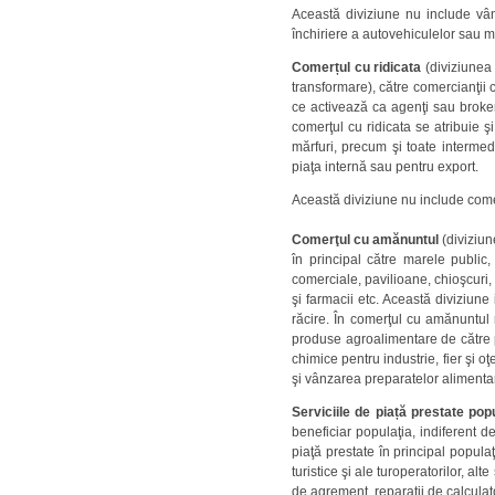
Această diviziune nu include vân
închiriere a autovehiculelor sau mo
Comerțul cu ridicata
(diviziunea 
transformare), către comercianţii cu
ce activează ca agenţi sau broker
comerţul cu ridicata se atribuie şi
mărfuri, precum şi toate intermed
piaţa internă sau pentru export.
Această diviziune nu include come
Comerţul cu amănuntul
(diviziun
în principal către marele publi
comerciale, pavilioane, chioşcuri
şi farmacii etc. Această diviziun
răcire. În comerţul cu amănuntul
produse agroalimentare de către p
chimice pentru industrie, fier şi 
şi vânzarea preparatelor alimentar
Serviciile de piață prestate popu
beneficiar populaţia, indiferent de
piaţă prestate în principal populaţ
turistice şi ale turoperatorilor, al
de agrement, reparaţii de calculat