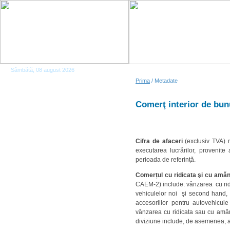
Sâmbătă, 08 august 2026
Prima
/ Metadate
Comerţ interior de bunu
Cifra de afaceri
(exclusiv TVA) re
executarea lucrărilor, provenite a
perioada de referinţă.
Comerțul cu ridicata şi cu amănu
CAEM-2) include: vânzarea cu ridi
vehiculelor noi şi second hand,
accesoriilor pentru autovehicule
vânzarea cu ridicata sau cu amănun
diviziune include, de asemenea, act