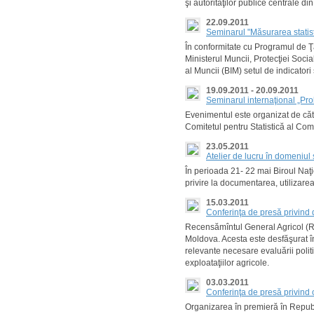
şi autorităţilor publice centrale 
22.09.2011
Seminarul "Măsurarea statisti
În conformitate cu Programul de Ţ
Ministerul Muncii, Protecţiei Socia
al Muncii (BIM) setul de indicatori
19.09.2011 - 20.09.2011
Seminarul internaţional „Pro
Evenimentul este organizat de căt
Comitetul pentru Statistică al Comun
23.05.2011
Atelier de lucru în domeniul st
În perioada 21- 22 mai Biroul Naţio
privire la documentarea, utilizarea 
15.03.2011
Conferinţa de presă privind
Recensămîntul General Agricol (R
Moldova. Acesta este desfăşurat î
relevante necesare evaluării politi
exploataţiilor agricole.
03.03.2011
Conferinţa de presă privind 
Organizarea în premieră în Republ