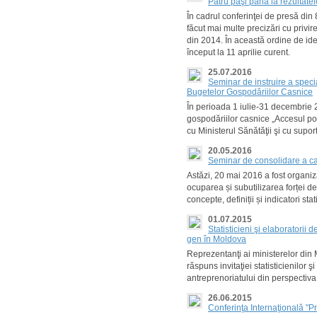
Patru paşi până la rezultate
În cadrul conferinţei de presă din 
făcut mai multe precizări cu privi
din 2014. În această ordine de ide
început la 11 aprilie curent.
25.07.2016
Seminar de instruire a specia
Bugetelor Gospodăriilor Casnice
În perioada 1 iulie-31 decembrie 2
gospodăriilor casnice „Accesul pop
cu Ministerul Sănătăţii şi cu supor
20.05.2016
Seminar de consolidare a cap
Astăzi, 20 mai 2016 a fost organiz
ocuparea și subutilizarea forței d
concepte, definiții și indicatori stati
01.07.2015
Statisticieni şi elaboratorii
gen în Moldova
Reprezentanţi ai ministerelor din M
răspuns invitaţiei statisticienilor ş
antreprenoriatului din perspectiv
26.06.2015
Conferinţa Internaţională ­