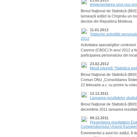
21.02.2013
Implementarea unui nou proie
Biroul Naţional de Statistică (BN
lansează astăzi la Chişinău un nou p
decizie din Republica Moldova.
11.01.2013
Totalurile activităţii person
2012
Activitatea specialiştilor control
Casnice (CBGC) în anul 2012 a fost
participarea personalului din local
23.02.2012
Masă rotundă "Statistica pieţ
Biroul Naţional de Statistică (BNS)
Comun ONU „Consolidarea Sistemulu
22 februarie a.c. cu privire la col
12.12.2011
Lansarea rezultatelor studiu
Biroul Naţional de Statistică (BNS
decembrie 2011 lansarea rezultate
09.12.2011
Prezentarea rezultatelor Evalu
Compendiumului Uniunii Europe
Evenimentul a avut loc astăzi, 9 dec