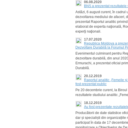
06.08.2020
BNS a prezentat rezultatele 
Astăzi, 6 august curent, în cadrul 
dezvoltarea mediului de afaceri, d
prezentat Raportul analitic privind
elaborat de experta naţională, Rodi
experţi naţionali.
17.07.2020
Republica Moldova a prezent
Dezvoltare Durabilă la Forumul Pol
Evenimentul culminant pentru Repu
dezvoltare durabilă, din anul 2020
Ermurachi, a prezentat oficial pr
Durabilă.
20.12.2019
Raportul analitic „Femeile și
fost prezentat public
Pe 20 decembrie curent, la Biroul 
rezultatele studiului analitic „Feme
18.12.2019
Au fost prezentate rezultatel
Producătorii de date statistice ofici
dar și specialiști din organizații
participat în data de 17 decembrie 
monitorizare a Obiectivelor de Dez