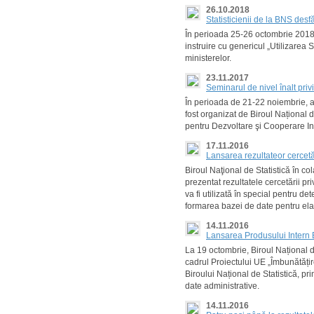
26.10.2018
Statisticienii de la BNS desf
În perioada 25-26 octombrie 2018, s
instruire cu genericul „Utilizarea
ministerelor.
23.11.2017
Seminarul de nivel înalt privi
În perioada de 21-22 noiembrie, a a
fost organizat de Biroul Național d
pentru Dezvoltare şi Cooperare In
17.11.2016
Lansarea rezultateor cercetă
Biroul Naţional de Statistică în c
prezentat rezultatele cercetării p
va fi utilizată în special pentru 
formarea bazei de date pentru elab
14.11.2016
Lansarea Produsului Intern
La 19 octombrie, Biroul Național d
cadrul Proiectului UE „Îmbunătățir
Biroului Național de Statistică, prin
date administrative.
14.11.2016