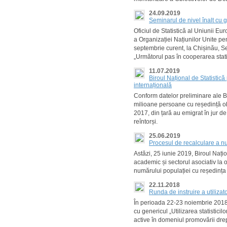
24.09.2019
Seminarul de nivel înalt cu 
Oficiul de Statistică al Uniunii E
a Organizației Națiunilor Unite p
septembrie curent, la Chișinău, Se
„Următorul pas în cooperarea stati
11.07.2019
Biroul Național de Statistică
internațională
Conform datelor preliminare ale Bi
milioane persoane cu reședință obișn
2017, din țară au emigrat în jur de
reîntorși.
25.06.2019
Procesul de recalculare a nu
Astăzi, 25 iunie 2019, Biroul Națion
academic și sectorul asociativ la o
numărului populației cu reședința
22.11.2018
Runda de instruire a utiliza
În perioada 22-23 noiembrie 2018, st
cu genericul „Utilizarea statisticil
active în domeniul promovării drept