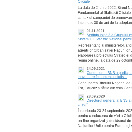
Oficiale
La data de 2 iunie 2022, Biroul Na
Fundamental al Statisticii Oficiale
contextul campaniei de promovare p
împlinesc 30 de ani de la adopta
01.11.2021
Ședința inițială a Grupului 
Sistemului Statistic Național pent
Reprezentanți ai ministerelor, altor
agențiilor Organizației Națiunilor
elaborarea proiectului Strategiei d
regim online, la data de 29 octomb
24.09.2021
Conducerea BNS a participat l
inovatoare în domeniul statistic
Conducerea Biroului Național de St
Est, Caucaz și țările din Asia Centr
28.09.2020
Directorul general al BNS a pa
crizei”
În perioada 23-24 septembrie 2020
pentru conducerea de vârf a Oficii
on-line organizat și desfășurat d
Națiunilor Unite pentru Europa şi