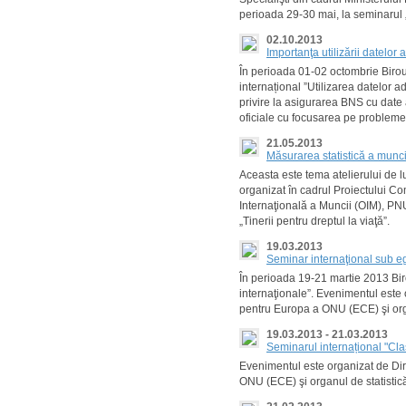
perioada 29-30 mai, la seminarul „Ut
02.10.2013
Importanţa utilizării datelor 
În perioada 01-02 octombrie Biroul
internațional ”Utilizarea datelor a
privire la asigurarea BNS cu date ad
oficiale cu focusarea pe problemel
21.05.2013
Măsurarea statistică a munci
Aceasta este tema atelierului de l
organizat în cadrul Proiectului Co
Internaţională a Muncii (OIM), PNUD
„Tinerii pentru dreptul la viaţă”.
19.03.2013
Seminar internaţional sub e
În perioada 19-21 martie 2013 Biro
internaţionale”. Evenimentul est
pentru Europa a ONU (ECE) şi orga
19.03.2013 - 21.03.2013
Seminarul internațional "Clas
Evenimentul este organizat de Di
ONU (ECE) şi organul de statistică 