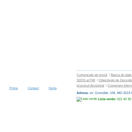
Comunicate de presă
/
Banca de date 
SDDS al FMI
/
Obiectivele de Dezvolt
procesul decizional
/
Cooperare intern
Prima
Contact
Harta
Adresa:
str. Grenoble, 106, MD-2019 
Linia verde:
022 40 30
Copyright © 2026
BIROUL NAȚIO
vizitatori în decurs de 30 zile
Condiții de utilizare
|
Protecția dat