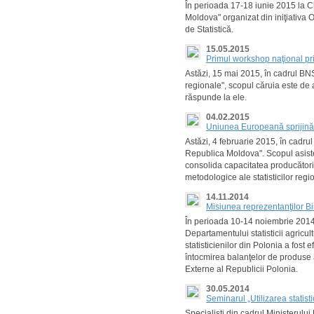
În perioada 17-18 iunie 2015 la C
Moldova" organizat din iniţiativa 
de Statistică.
15.05.2015
Primul workshop naţional privi
Astăzi, 15 mai 2015, în cadrul BNS 
regionale", scopul căruia este de a
răspunde la ele.
04.02.2015
Uniunea Europeană sprijină 
Astăzi, 4 februarie 2015, în cadrul 
Republica Moldova". Scopul asiste
consolida capacitatea producătorilo
metodologice ale statisticilor reg
14.11.2014
Misiunea reprezentanţilor Bir
În perioada 10-14 noiembrie 2014 l
Departamentului statisticii agricult
statisticienilor din Polonia a fost
întocmirea balanţelor de produse 
Externe al Republicii Polonia.
30.05.2014
Seminarul „Utilizarea statistic
Specialişti din cadrul Ministerului