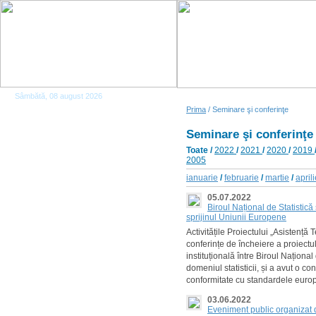
Sâmbătă, 08 august 2026
Prima
/ Seminare şi conferinţe
Seminare şi conferinţe
Toate
/
2022
/
2021
/
2020
/
2019
2005
ianuarie
/
februarie
/
martie
/
april
05.07.2022
Biroul Național de Statistică 
sprijinul Uniunii Europene
Activitățile Proiectului „Asistență
conferințe de încheiere a proiectulu
instituțională între Biroul Naționa
domeniul statisticii, și a avut o c
conformitate cu standardele europ
03.06.2022
Eveniment public organizat 