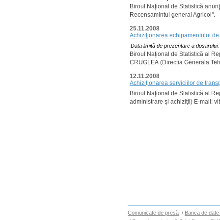
Biroul Naţional de Statistică anunţ
Recensamintul general Agricol".
25.11.2008
Achiziţionarea echipamentului de 
Data limită de prezentare a dosarului
Biroul Naţional de Statistică al R
CRUGLEA (Directia Generala Tehnol
12.11.2008
Achiziţionarea serviciilor de trans
Biroul Naţional de Statistică al R
administrare şi achiziţii) E-mail: v
Comunicate de presă
/
Banca de date 