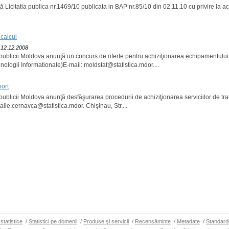
ă Licitatia publica nr.1469/10 publicata in BAP nr.85/10 din 02.11.10 cu privire la a
calcul
: 12.12.2008
epublicii Moldova anunţă un concurs de oferte pentru achiziţionarea echipamentului 
ogii Informationale)E-mail: moldstat@statistica.mdor....
port
epublicii Moldova anunţă desfăşurarea procedurii de achiziţionarea serviciilor de 
italie.cernavca@statistica.mdor. Chişinau, Str....
statistice
/
Statistici pe domenii
/
Produse şi servicii
/
Recensăminte
/
Metadate
/
Standard