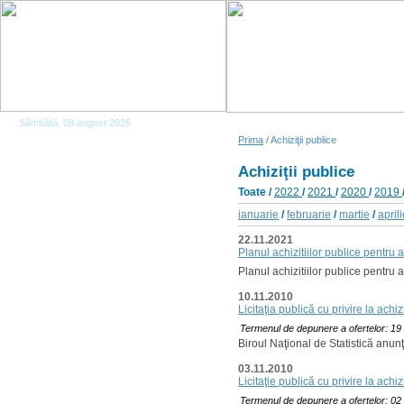
Sâmbătă, 08 august 2026
Prima
/ Achiziţii publice
Achiziţii publice
Toate
/
2022
/
2021
/
2020
/
2019
ianuarie
/
februarie
/
martie
/
april
22.11.2021
Planul achizitiilor publice pentru 
Planul achizitiilor publice pentru 
10.11.2010
Licitaţia publică cu privire la ac
Termenul de depunere a ofertelor: 19
Biroul Naţional de Statistică anun
03.11.2010
Licitaţie publică cu privire la ac
Termenul de depunere a ofertelor: 02