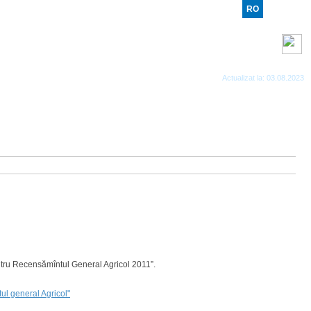
RO
RU
EN
Benzi RSS
Actualizat la: 03.08.2023
pentru Recensămîntul General Agricol 2011”.
tul general Agricol"