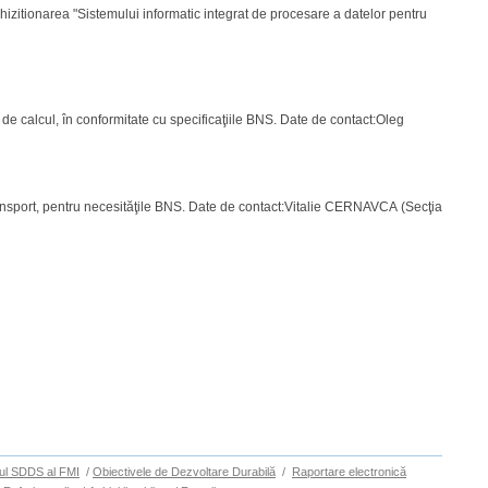
chizitionarea "Sistemului informatic integrat de procesare a datelor pentru
de calcul, în conformitate cu specificaţiile BNS. Date de contact:Oleg
transport, pentru necesităţile BNS. Date de contact:Vitalie CERNAVCA (Secţia
ul SDDS al FMI
/
Obiectivele de Dezvoltare Durabilă
/
Raportare electronică
Sus