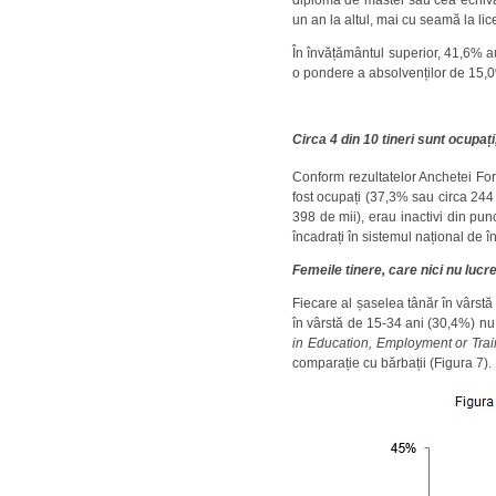
un an la altul, mai cu seamă la l
În învățământul superior, 41,6% a
o pondere a absolvenților de 15,0% 
Circa 4 din 10 tineri sunt ocupați,
Conform rezultatelor Anchetei Forțe
fost ocupați (37,3% sau circa 244
398 de mii), erau inactivi din pu
încadrați în sistemul național de 
Femeile tinere, care nici nu lucr
Fiecare al șaselea tânăr în vârstă
în vârstă de 15-34 ani (30,4%) nu 
in Education, Employment or Trai
comparație cu bărbații (Figura 7).