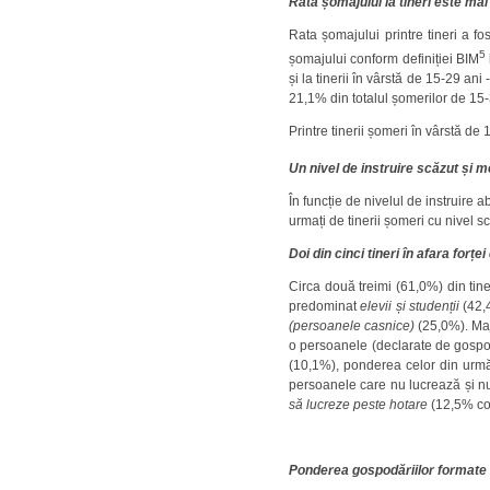
Rata șomajului la tineri este mai
Rata șomajului printre tineri a f
5
șomajului conform definiției BIM
și la tinerii în vârstă de 15-29 an
21,1% din totalul șomerilor de 15-
Printre tinerii șomeri în vârstă d
Un nivel de instruire scăzut și m
În funcție de nivelul de instruire a
urmați de tinerii șomeri cu nivel s
Doi din cinci tineri în afara forț
Circa două treimi (61,0%) din tin
predominat
elevii și studenții
(42,4
(persoanele casnice)
(25,0%). Maj
o persoanele (declarate de gospod
(10,1%), ponderea celor din urmă 
persoanele care nu lucrează și 
să lucreze peste hotare
(12,5% co
Ponderea gospodăriilor formate n