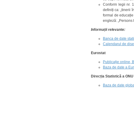
Conform legii nr. 
definiți ca: „tineri
formal de educație 
engleză: „Persons
Informații relevante:
Banca de date statis
Calendarul de disem
Eurostat
Publicație online,
Baza de date a Eur
Direcția Statistică a ONU
Baza de date global