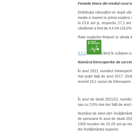
Femeile tinere din mediul rural 
Distribuția născuților-vii după v
medie a mamei la prima naștere a
la 23,8 ani şi, respectiv, 27,1 a
căsătoriei a fost de 4,4 mii (18,0%
Rata nașterilor timpurii la vârsta
3.7.2
) fiind în scădere c
Numărul întreruperilor de sarcin
În anul 2021, numărul întreruperil
mai puțin față de anul 2017. Din
revenit 19,1 cazuri de întrerupere a
În anul de studii 2021/22, numărul
sau cu 2,6% mai mic față de anul 
Numărul de elevi (din învățământul 
de persoane în anul de studii 202
1000 locuitori de 15-29 ani au rev
din învățământul superior.