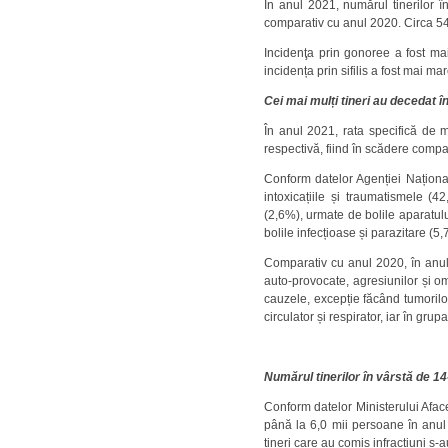
În anul 2021, numărul tinerilor î
comparativ cu anul 2020. Circa 54,
Incidenţa prin gonoree a fost mai
incidența prin sifilis a fost mai m
Cei mai mulți tineri au decedat î
În anul 2021, rata specifică de mo
respectivă, fiind în scădere compa
Conform datelor Agenției Naționa
intoxicațiile și traumatismele (
(2,6%), urmate de bolile aparatului
bolile infecțioase și parazitare (5,
Comparativ cu anul 2020, în anul 2
auto-provocate, agresiunilor și omu
cauzele, excepție făcând tumorilor
circulator și respirator, iar în gr
Numărul tinerilor în vârstă de 14
Conform datelor Ministerului Aface
până la 6,0 mii persoane în anul 2
tineri care au comis infracțiuni s