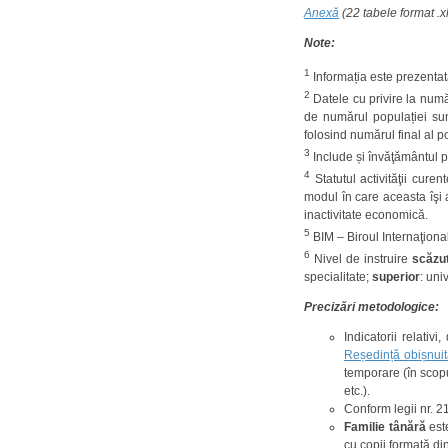
Anexă
(22 tabele format .x
Note:
1
Informația este prezentat
2
Datele cu privire la număr
de numărul populației sunt
folosind numărul final al p
3
Include și învăţământul p
4
Statutul activităţii cure
modul în care aceasta îşi 
inactivitate economică.
5
BIM – Biroul Internaţional
6
Nivel de instruire
scăzu
specialitate;
superior
: uni
Precizări metodologice:
Indicatorii relativ
Reședință obișnuit
temporare (în scopul
etc.).
Conform legii nr. 21
Familie tânără
est
cu copii formată di