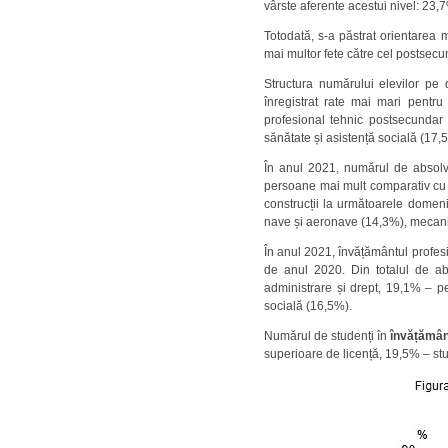
vârste aferente acestui nivel: 23,
Totodată, s-a păstrat orientarea m
mai multor fete către cel postsec
Structura numărului elevilor pe 
înregistrat rate mai mari pentru
profesional tehnic postsecundar 
sănătate și asistență socială (17,
În anul 2021, numărul de absolve
persoane mai mult comparativ cu a
construcții la următoarele domenii
nave și aeronave (14,3%), mecanic
În anul 2021, învățământul profes
de anul 2020. Din totalul de abs
administrare și drept, 19,1% – pe
socială (16,5%).
Numărul de studenți în
învățămân
superioare de licență, 19,5% – stu