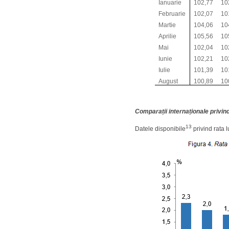
Ianuarie
102,77
10
Februarie
102,07
10
Martie
104,06
10
Aprilie
105,56
10
Mai
102,04
10
Iunie
102,21
10
Iulie
101,39
10
August
100,89
10
Comparații internaționale privind
13
Datele disponibile
privind rata l