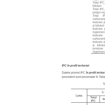
Total IPC
băuturi
Total IPC,
preţuri r
Total I
carburanț
Indicele 
şi băuturi
Indicele p
reglemen
Indicele 
carburanț
Indicele 
şi băutur
produse
reglemen
IPC în profil teritorial
Datele privind IPC
în profil terit
precedent sunt prezentate în Tabel
T
În
Luna
Total
N
IPC