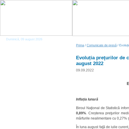
Duminică, 09 august 2026
Prima
/
Comunicate de presă
/ Evoluț
Evoluția preţurilor de
august 2022
09.09.2022
E
Inflația lunară
Biroul Naţional de Statistică inf
0,89%
. Creșterea preţurilor med
mărfurile nealimentare cu 0,27% și 
În luna august faţă de iulie curent