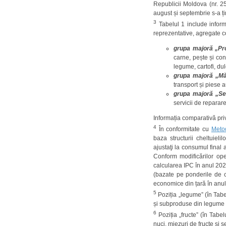
Republicii Moldova (nr. 25
august și septembrie s-a ți
3
Tabelul 1 include inform
reprezentative, agregate co
grupa majoră „Pr
carne, pește și con
legume, cartofi, dul
grupa majoră „Mă
transport și piese au
grupa majoră „Se
servicii de reparare 
Informația comparativă priv
4
În conformitate cu
Metod
baza structurii cheltuiel
ajustaţi la consumul final 
Conform modificărilor op
calcularea IPC în anul 2022
(bazate pe ponderile de c
economice din țară în anul 
5
Poziția „legume” (în Tabe
și subproduse din legume ș
6
Poziția „fructe” (în Tabe
nuci, miezuri de fructe și 