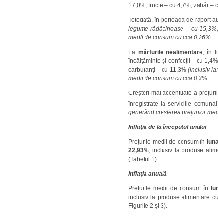
17,0%, fructe – cu 4,7%, zahăr – c
Totodată, în perioada de raport au
legume rădăcinoase – cu 15,3%, 
medii de consum cu cca 0,26%.
La
mărfurile nealimentare
, în 
încălțăminte și confecții – cu 1,4%
carburanți – cu 11,3%
(inclusiv l
medii de consum cu cca 0,3%.
Creșteri mai accentuate a prețurilo
înregistrate la serviciile comun
generând creșterea prețurilor me
Inflația de la începutul anului
Prețurile medii de consum în
lun
22,93%
, inclusiv la produse ali
(Tabelul 1).
Inflația anuală
Prețurile medii de consum în
lu
inclusiv la produse alimentare c
Figurile 2 și 3).