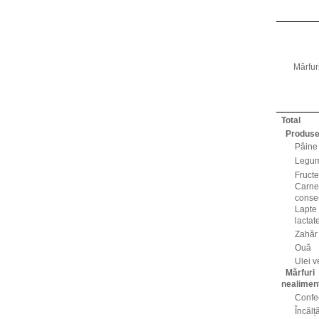
Mărfuri
Total
Produse 
Pâine
Legu
Fruct
Carne,
conse
Lapte
lactat
Zahăr
Ouă
Ulei v
Mărfuri
nealimen
Confec
Încălț