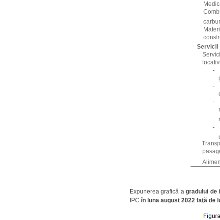
Medic
Combus
carbur
Mater
constr
Servicii
Servic
locati
-
-
-
-
Transp
pasag
Alimen
Expunerea grafică a
gradului de 
IPC
în luna august 2022 faţă de 