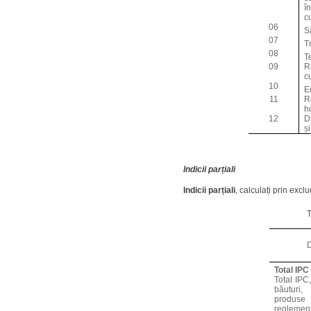
î
c
06
S
07
T
08
T
09
R
c
10
E
11
R
h
12
D
și
Indicii parțiali
Indicii parțiali
, calculați prin exc
T
D
Total IPC
Total IPC
băuturi,
produse
reglemen