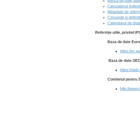
Banca de date statis
Calculatorul Indice
Metadate de referin
Concepte şi definiţi
Calendarul de disem
Referințe utile, privind IP
Baza de date Euro
https://ec.
Baza de date OE
https://stat
Comitetul pentru S
http://www.