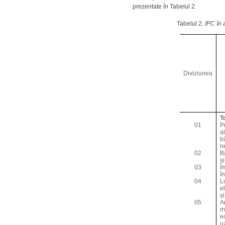
prezentate în Tabelul 2.
Tabelul 2.
IPC
în 
Diviziunea
T
01
P
a
b
n
02
B
și
03
Î
î
04
L
e
și
05
A
m
e
u