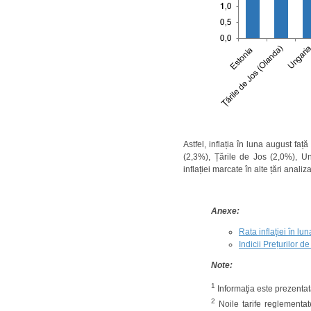
Astfel, inflația în luna august faț
(2,3%), Țările de Jos (2,0%), Un
inflației marcate în alte țări anal
Anexe
:
Rata inflaţiei în l
Indicii Prețurilor 
Note:
1
Informaţia este prezentat
2
Noile tarife reglementate