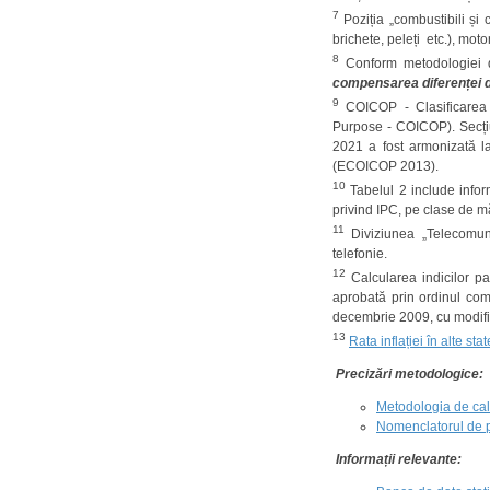
7
Poziția „combustibili și 
brichete, peleți etc.), moto
8
Conform metodologiei d
compensarea diferenței d
9
COICOP - Clasificarea C
Purpose - COICOP). Secțiu
2021 a fost armonizată la
(ECOICOP 2013).
10
Tabelul 2 include infor
privind IPC, pe clase de m
11
Diviziunea „Telecomuni
telefonie.
12
Calcularea indicilor pa
aprobată prin ordinul com
decembrie 2009, cu modifică
13
Rata inflației în alte stat
Precizări metodologice:
Metodologia de cal
Nomenclatorul de p
Informații relevante: