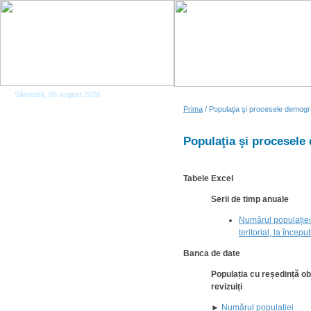
Sâmbătă, 08 august 2026
Prima
/ Populaţia şi procesele demogr
Populaţia şi procesele
Tabele Excel
Serii de timp anuale
Numărul populației 
teritorial, la încep
Banca de date
Populația cu reședință obi
revizuiți
►
Numărul populației