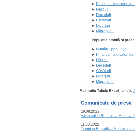
►
Principalii indicatori de
►
Nascuți
►
Decedați
►
Căsătorii
►
Divorţuri
►
Migrațiune
Populația stabilă și pro
►
Numărul populaţiei
►
Principalii indicatori de
►
Născuţi
►
Decedaţi
►
Căsătorii
►
Divorţuri
►
Migraţiune
Mai multe Tabele Excel
-
vezi în
A
Comunicate de presă
29.09.2022
Vârstnicii în Republica Moldova 
11.08.2022
Tinerii în Republica Moldova în 