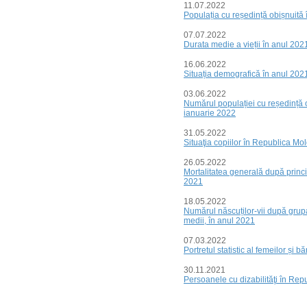
11.07.2022
Populația cu reședință obișnuită î
07.07.2022
Durata medie a vieții în anul 202
16.06.2022
Situația demografică în anul 202
03.06.2022
Numărul populației cu reședință o
ianuarie 2022
31.05.2022
Situaţia copiilor în Republica Mo
26.05.2022
Mortalitatea generală după princi
2021
18.05.2022
Numărul născuților-vii după grup
medii, în anul 2021
07.03.2022
Portretul statistic al femeilor și 
30.11.2021
Persoanele cu dizabilităţi în Re