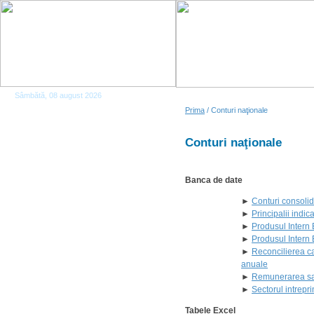
Sâmbătă, 08 august 2026
Prima
/ Conturi naţionale
Conturi naţionale
Banca de date
►
Conturi consoli
►
Principalii indi
►
Produsul Intern 
►
Produsul Intern 
►
Reconcilierea ca
anuale
►
Remunerarea sal
►
Sectorul intreprin
Tabele Excel