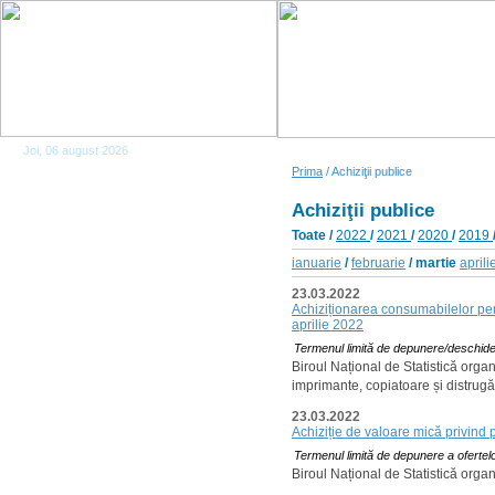
Joi, 06 august 2026
Prima
/ Achiziţii publice
Achiziţii publice
Toate
/
2022
/
2021
/
2020
/
2019
ianuarie
/
februarie
/ martie
aprili
23.03.2022
Achiziționarea consumabilelor pen
aprilie 2022
Termenul limită de depunere/deschider
Biroul Național de Statistică org
imprimante, copiatoare și distru
23.03.2022
Achiziție de valoare mică privind 
Termenul limită de depunere a ofertelo
Biroul Național de Statistică orga