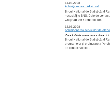
14.03.2008
Achiziţionarea hârtiei craft
Biroul Naţional de Statistică al R
necesităţile BNS. Date de contact:
Chişinau, Str. Grenoble 106,...
12.03.2008
Achiziţionarea serviciilor de elab
Data limită de prezentare a dosarului
Biroul Naţional de Statistică al R
programelor şi prelucrare a “Anchet
de contact:Vitalie...