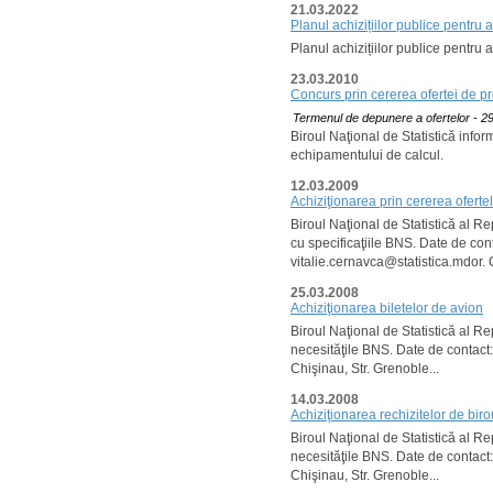
21.03.2022
Planul achizițiilor publice pentru 
Planul achizițiilor publice pentru 
23.03.2010
Concurs prin cererea ofertei de pr
Termenul de depunere a ofertelor - 29
Biroul Naţional de Statistică info
echipamentului de calcul.
12.03.2009
Achiziţionarea prin cererea ofertel
Biroul Naţional de Statistică al R
cu specificaţiile BNS. Date de con
vitalie.cernavca@statistica.mdor. C
25.03.2008
Achiziţionarea biletelor de avion
Biroul Naţional de Statistică al R
necesităţile BNS. Date de contact:
Chişinau, Str. Grenoble...
14.03.2008
Achiziţionarea rechizitelor de biro
Biroul Naţional de Statistică al R
necesităţile BNS. Date de contact:
Chişinau, Str. Grenoble...