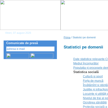
Vineri, 07 august 2026
Prima
/ Statistici pe domenii
Comunicate de presă
Statistici pe domenii
Date statistice relevante
Mediul înconjurător
Populaţia și procesele de
Statistica socială
Cultură şi sport
Forța de muncă
Învăţămînt şi ştiinţă
Justiţie și infracțion
Locuinţe și utilități
Nivelul de trai al p
Ocrotirea sănătăţii
Protecţia socială a