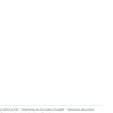
ul SDDS al FMI
/
Obiectivele de Dezvoltare Durabilă
/
Raportare electronică
Sus