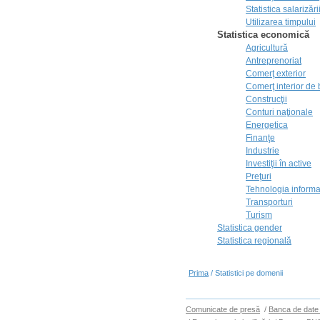
Statistica salarizări
Utilizarea timpului
Statistica economică
Agricultură
Antreprenoriat
Comerţ exterior
Comerţ interior de b
Construcţii
Conturi naţionale
Energetica
Finanţe
Industrie
Investiţii în active
Preţuri
Tehnologia informaţ
Transporturi
Turism
Statistica gender
Statistica regională
Prima
/ Statistici pe domenii
Comunicate de presă
/
Banca de date 