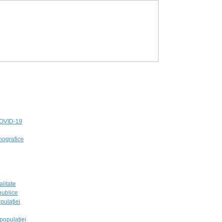
 COVID-19
mografice
alitate
 publice
opulaţiei
 populaţiei