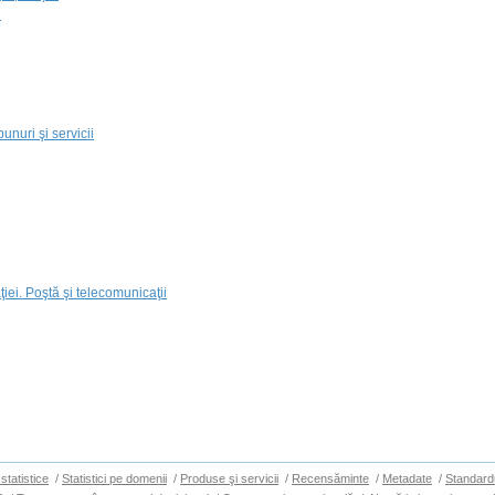
i
unuri şi servicii
iei. Poştă şi telecomunicaţii
statistice
/
Statistici pe domenii
/
Produse şi servicii
/
Recensăminte
/
Metadate
/
Standard