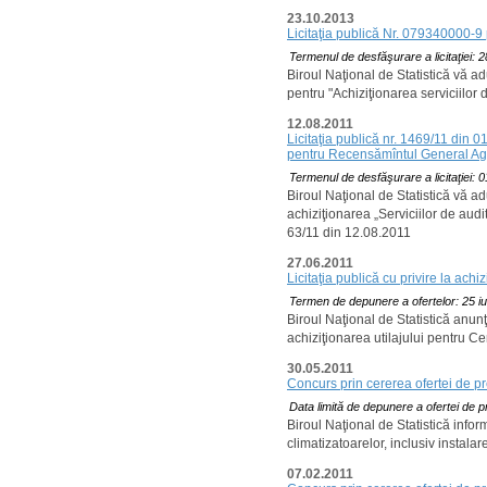
23.10.2013
Licitaţia publică Nr. 079340000-9 
Termenul de desfăşurare a licitaţiei: 
Biroul Naţional de Statistică vă a
pentru "Achiziţionarea serviciilor
12.08.2011
Licitaţia publică nr. 1469/11 din 0
pentru Recensămîntul General Agr
Termenul de desfăşurare a licitaţiei:
Biroul Naţional de Statistică vă a
achiziţionarea „Serviciilor de aud
63/11 din 12.08.2011
27.06.2011
Licitaţia publică cu privire la ach
Termen de depunere a ofertelor: 25 iu
Biroul Naţional de Statistică anunţ
achiziţionarea utilajului pentru C
30.05.2011
Concurs prin cererea ofertei de pre
Data limită de depunere a ofertei de p
Biroul Naţional de Statistică info
climatizatoarelor, inclusiv instala
07.02.2011