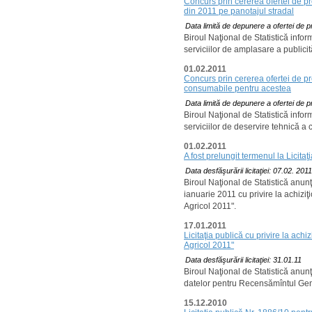
Concurs prin cererea ofertei de pr
din 2011 pe panotajul stradal
Data limită de depunere a ofertei de p
Biroul Naţional de Statistică info
serviciilor de amplasare a publici
01.02.2011
Concurs prin cererea ofertei de pr
consumabile pentru acestea
Data limită de depunere a ofertei de p
Biroul Naţional de Statistică info
serviciilor de deservire tehnică a
01.02.2011
A fost prelungit termenul la Licita
Data desfăşurării licitaţiei: 07.02. 201
Biroul Naţional de Statistică anunţ
ianuarie 2011 cu privire la achizi
Agricol 2011".
17.01.2011
Licitaţia publică cu privire la ac
Agricol 2011"
Data desfăşurării licitaţiei: 31.01.11
Biroul Naţional de Statistică anunţ
datelor pentru Recensămîntul Gen
15.12.2010