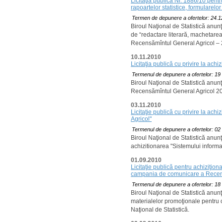
Licitaţia publică Nr. 1886/10 pentru
rapoartelor statistice, formularel
Termen de depunere a ofertelor: 24.1
Biroul Naţional de Statistică anunţ
de “redactare literară, machetarea, 
Recensămîntul General Agricol – 20
10.11.2010
Licitaţia publică cu privire la ac
Termenul de depunere a ofertelor: 19
Biroul Naţional de Statistică anunţ
Recensămîntul General Agricol 20
03.11.2010
Licitaţie publică cu privire la ac
Agricol"
Termenul de depunere a ofertelor: 02
Biroul Naţional de Statistică anunţ
achizitionarea "Sistemului informa
01.09.2010
Licitaţie publică pentru achiziţion
campania de comunicare a Recens
Termenul de depunere a ofertelor: 18
Biroul Naţional de Statistică anunţ
materialelor promoţionale pentru
Naţional de Statistică.