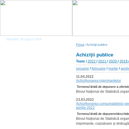
Sâmbătă, 08 august 2026
Prima
/ Achiziţii publice
Achiziţii publice
Toate
/
2022
/
2021
/
2020
/
2019
ianuarie
/
februarie
/
martie
/
april
11.04.2022
Achiziționarea imprimantelor
Termenul limită de depunere a ofertel
Biroul Național de Statistică orga
23.03.2022
Achiziționarea consumabilelor pen
aprilie 2022
Termenul limită de depunere/deschider
Biroul Național de Statistică org
imprimante, copiatoare și distru