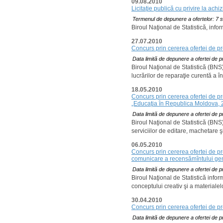
09.08.2010
Licitaţie publică cu privire la ach
Termenul de depunere a ofertelor: 7 
Biroul Naţional de Statistică, info
27.07.2010
Concurs prin cererea ofertei de pre
Data limită de depunere a ofertei de p
Biroul Naţional de Statistică (BNS
lucrărilor de reparaţie curentă a în
18.05.2010
Concurs prin cererea ofertei de preţ
„Educaţia în Republica Moldova, 
Data limită de depunere a ofertei de p
Biroul Naţional de Statistică (BNS
serviciilor de editare, machetare ş
06.05.2010
Concurs prin cererea ofertei de p
comunicare a recensămîntului gen
Data limită de depunere a ofertei de p
Biroul Naţional de Statistică info
conceptului creativ şi a material
30.04.2010
Concurs prin cererea ofertei de p
Data limită de depunere a ofertei de 