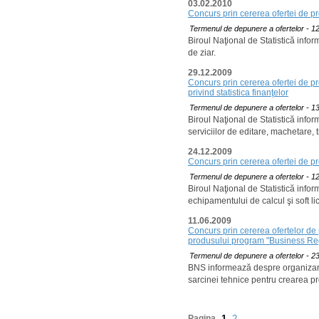
03.02.2010
Concurs prin cererea ofertei de pre
Termenul de depunere a ofertelor - 12
Biroul Naţional de Statistică info
de ziar.
29.12.2009
Concurs prin cererea ofertei de pre
privind statistica finanţelor
Termenul de depunere a ofertelor - 13
Biroul Naţional de Statistică info
serviciilor de editare, machetare, t
24.12.2009
Concurs prin cererea ofertei de pre
Termenul de depunere a ofertelor - 12
Biroul Naţional de Statistică info
echipamentului de calcul şi soft li
11.06.2009
Concurs prin cererea ofertelor de 
produsului program "Business Reg
Termenul de depunere a ofertelor - 23
BNS informează despre organizarea
sarcinei tehnice pentru crearea p
Pagina
1
2